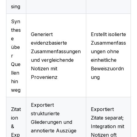
sing
Syn
thes
Generiert 
Erstellt isolierte 
e 
evidenzbasierte 
Zusammenfass
übe
Zusammenfassungen 
ungen ohne 
r 
und vergleichende 
einheitliche 
Que
Notizen mit 
Beweiszuordn
llen 
Provenienz
ung
hin
weg
Exportiert 
Zitat
Exportiert 
strukturierte 
ion 
Zitate separat; 
Gliederungen und 
& 
Integration mit 
annotierte Auszüge 
Exp
Notizen oft 