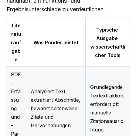
handhabt, um Funktions- und 
Ergebnisunterschiede zu verdeutlichen.
Lite
Typische 
ratu
Ausgabe 
rauf
Was Ponder leistet
wissenschaftli
gab
cher Tools
e
PDF
-
Grundlegende 
Erfa
Analysiert Text, 
Textextraktion, 
ssu
extrahiert Abschnitte, 
erfordert oft 
ng 
bewahrt seitenweise 
manuelle 
und 
Zitate und 
Zitationsausric
-
Hervorhebungen
htung
Par