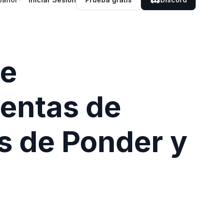
de
ientas de
as de Ponder y