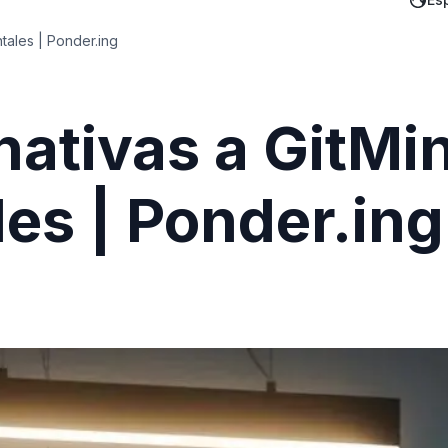
tales | Ponder.ing
nativas a GitMi
es | Ponder.ing