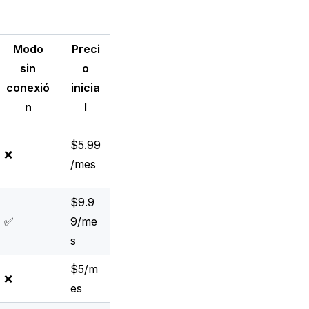
Modo
Preci
sin
o
conexió
inicia
n
l
$5.99
❌
/mes
$9.9
✅
9/me
s
$5/m
❌
es