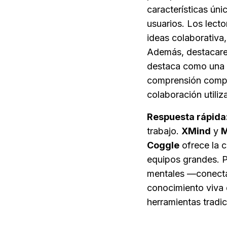
características úni
usuarios. Los lecto
ideas colaborativa,
Además, destacar
destaca como una al
comprensión comple
colaboración utili
Respuesta rápida
trabajo. 
XMind
 y 
M
Coggle
 ofrece la 
equipos grandes. P
mentales —conectan
conocimiento viva 
herramientas tradi