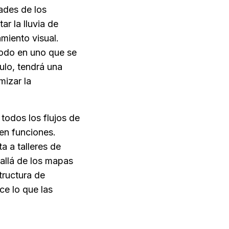
ades de los 
r la lluvia de 
miento visual. 
odo en uno que se 
ulo, tendrá una 
izar la 
odos los flujos de 
 son las alternativas más potentes y ricas en funciones. 
a a talleres de 
allá de los mapas 
ructura de 
ce lo que las 