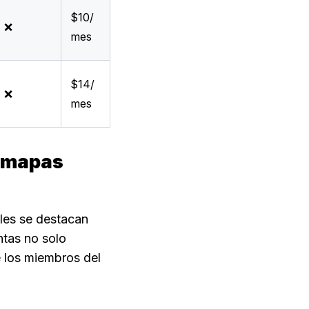
$10/
❌
mes
$14/
❌
mes
 mapas 
es se destacan 
ntas no solo 
e los miembros del 