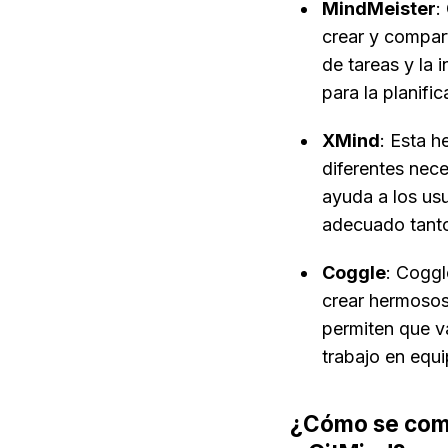
MindMeister
:
crear y compart
de tareas y la 
para la planifi
XMind
: Esta h
diferentes nece
ayuda a los usu
adecuado tanto
Coggle
: Coggl
crear hermosos
permiten que v
trabajo en equi
¿Cómo se comp