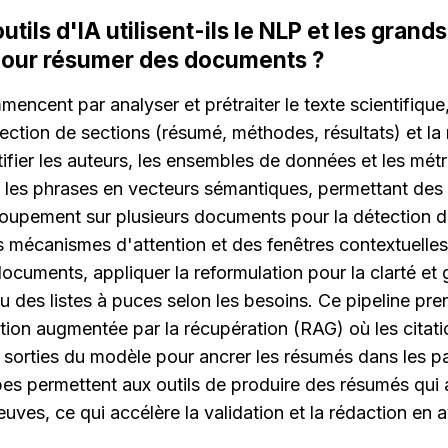
ils d'IA utilisent-ils le NLP et les grand
 pour résumer des documents ?
encent par analyser et prétraiter le texte scientifique, 
tection de sections (résumé, méthodes, résultats) et la
tifier les auteurs, les ensembles de données et les métr
e les phrases en vecteurs sémantiques, permettant des
egroupement sur plusieurs documents pour la détection 
es mécanismes d'attention et des fenêtres contextuelles
ocuments, appliquer la reformulation pour la clarté et 
u des listes à puces selon les besoins. Ce pipeline pre
ion augmentée par la récupération (RAG) où les citatio
s sorties du modèle pour ancrer les résumés dans les p
es permettent aux outils de produire des résumés qui a
euves, ce qui accélère la validation et la rédaction en a