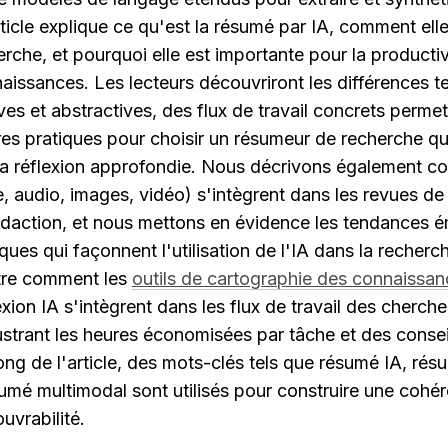
ticle explique ce qu'est la résumé par IA, comment elle
herche, et pourquoi elle est importante pour la producti
aissances. Les lecteurs découvriront les différences te
es et abstractives, des flux de travail concrets permet
res pratiques pour choisir un résumeur de recherche qui
t la réflexion approfondie. Nous décrivons également c
 audio, images, vidéo) s'intègrent dans les revues de li
rédaction, et nous mettons en évidence les tendances é
ques qui façonnent l'utilisation de l'IA dans la recherch
ntre comment les 
outils de cartographie des connaissa
exion IA s'intègrent dans les flux de travail des cherche
llustrant les heures économisées par tâche et des conseil
long de l'article, des mots-clés tels que résumé IA, rés
mé multimodal sont utilisés pour construire une cohé
uvrabilité.