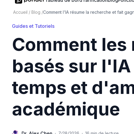
Tableau de bord
Tarification
Blog
Fonctio
Accueil
/
Blog
/
Comment l'IA résume la recherche et fait gag
Guides et Tutoriels
Comment les 
basés sur l'I
temps et d'amé
académique
Dr. Alex Chen
·
·
7/28/2026
16 min de lecture