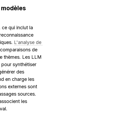
s modèles 
ce qui inclut la 
 reconnaissance 
iques. 
L'analyse de 
 comparaisons de 
de thèmes. Les LLM 
 pour synthétiser 
générer des 
nd en charge les 
ns externes sont 
assages sources. 
ssocient les 
val.