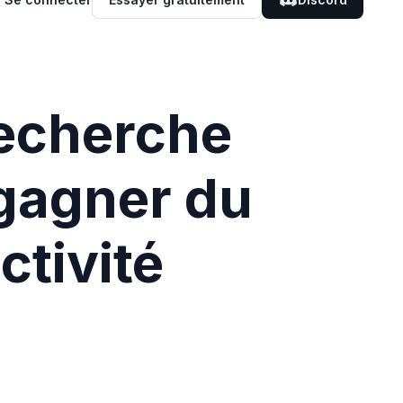
echerche
 gagner du
ctivité