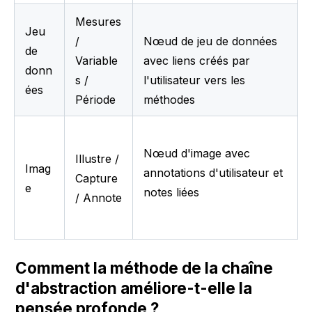
Mesures 
Jeu 
/ 
Nœud de jeu de données 
de 
Variable
avec liens créés par 
donn
s / 
l'utilisateur vers les 
ées
Période
méthodes
Nœud d'image avec 
Illustre / 
Imag
annotations d'utilisateur et 
Capture 
e
notes liées
/ Annote
Comment la méthode de la chaîne 
d'abstraction améliore-t-elle la 
pensée profonde ?