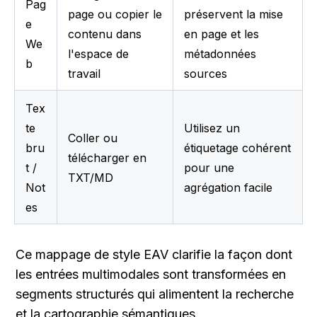
Pag
page ou copier le 
préservent la mise 
e 
contenu dans 
en page et les 
We
l'espace de 
métadonnées 
b
travail
sources
Tex
te 
Utilisez un 
Coller ou 
bru
étiquetage cohérent 
télécharger en 
t / 
pour une 
TXT/MD
Not
agrégation facile
es
Ce mappage de style EAV clarifie la façon dont 
les entrées multimodales sont transformées en 
segments structurés qui alimentent la recherche 
et la cartographie sémantiques.