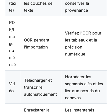
(tex
les couches de 
conserver la 
te)
texte
provenance
PD
F/I
Vérifiez l'OCR pour 
ma
OCR pendant 
les tableaux et la 
ge 
l'importation
précision 
nu
numérique
mé
risé
Horodater les 
Télécharger et 
Vid
segments clés et les 
transcrire 
éo
lier aux nœuds du 
automatiquement
canevas
Enregistrer la 
Les instantanés 