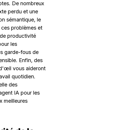
otes. De nombreux 
te perdu et une 
on sémantique, le 
t ces problèmes et 
de productivité 
our les 
es garde-fous de 
ensible. Enfin, des 
'œil vous aideront 
vail quotidien. 
lle des 
ent IA pour les 
x meilleures 