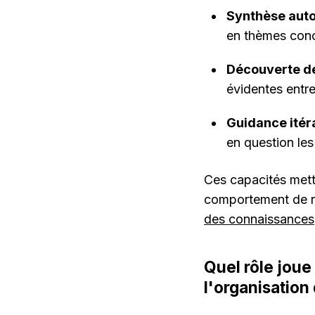
Synthèse aut
en thèmes conci
Découverte d
évidentes entre
Guidance itér
en question les
Ces capacités mette
comportement de re
des connaissances
Quel rôle joue
l'organisation