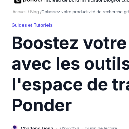
Tableau de bord
Tarification
Blog
Fonctio
Accueil
/
Blog
/
Optimisez votre productivité de recherche grâ
Guides et Tutoriels
Boostez votre
avec les outil
l'espace de t
Ponder
Charlene Deng
·
·
7/28/2026
18 min de lecture