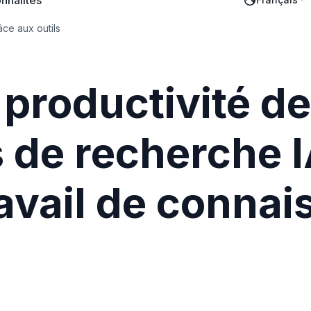
nnalités
ce aux outils
 productivité d
s de recherche 
ravail de conna