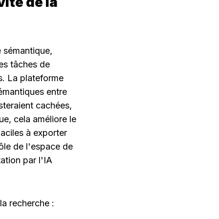
té de la 
 sémantique, 
es tâches de 
s. La plateforme 
émantiques entre 
teraient cachées, 
ue, cela améliore le 
aciles à exporter 
ôle de l'espace de 
tion par l'IA 
la recherche :