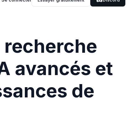
e recherche
IA avancés et
issances de