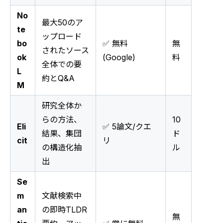
No
最大50のア
te
ップロード
bo
✅ 無料
無
されたソース
ok
(Google)
料
全体での要
L
約とQ&A
M
研究全体か
らの方法、
10
Eli
✅ 5論文/クエ
結果、集団
ド
cit
リ
の構造化抽
ル
出
Se
m
文献検索中
an
の即時TLDR
無