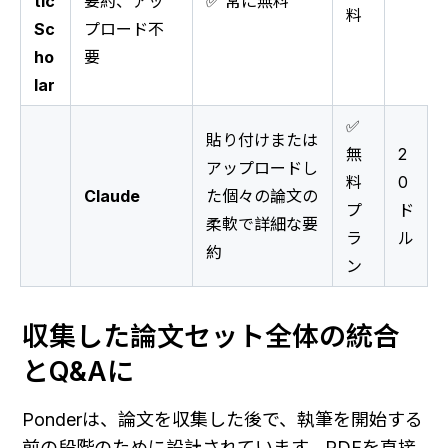
tic
要約、アッ
✅ 常に無料
料
Sc
プロード不
ho
要
lar
✅
貼り付けまたは
無
2
アップロードし
料
0
Claude
た個々の論文の
プ
ド
柔軟で詳細な要
ラ
ル
約
ン
収集した論文セット全体の統合
とQ&Aに
Ponderは、論文を収集した後で、執筆を開始する
前の段階のために設計されています。PDFを直接