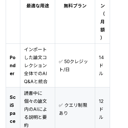
最適な用途
無料プラン
ン
（
月
額
）
インポート
Po
した論文コ
14
✅ 50クレジッ
nd
レクション
ド
ト/日
er
全体でのAI
ル
Q&Aと統合
読書中に
Sc
個々の論文
12
iS
✅ クエリ制限
内のAIによ
ド
pa
あり
る説明と要
ル
ce
約