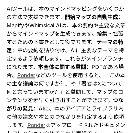
AIツールは、本のマインドマッピングをいくつか
の方法で支援できます。
開始マップの自動生成
：
MapifyやWhimsical AIは、本の要約や主要な文章
からマインドマップを生成できます。編集・拡張
するための下書きとして役立ちます。
テーマの特
定
：章の要約を貼り付け、AIに主要なテーマを特
定するよう依頼します。これらがメインブランチ
になります。
本全体に関する質問
：PDFがある場
合、
Ponder
などのツールを使用すると、「この本
の主な議論は何ですか？」や「著者はXについて
何と言っていますか？」と質問して、マップのコ
ンテンツを素早く引き出すことができます。
つな
がりの発見
：AIに、本のアイデアとライブラリ内
の他の論文や本とのつながりを特定するよう依頼
します。
Ponder
はアップロードされたドキュメン