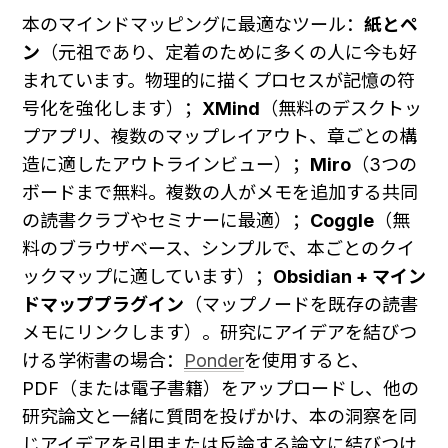
本のマインドマッピングに最適なツール：
紙とペ
ン
（元祖であり、定着のために多くの人に今も好
まれています。物理的に描くプロセスが記憶の符
号化を強化します）；
XMind
（無料のデスクトッ
プアプリ、複数のマップレイアウト、章ごとの構
造に適したアウトラインビュー）；
Miro
（3つの
ボードまで無料。複数の人がメモを追加する共同
の読書クラブやセミナーに最適）；
Coggle
（無
料のブラウザベース、シンプルで、本ごとのクイ
ックマップに適しています）；
Obsidian + マイン
ドマッププラグイン
（マップノードを既存の読書
メモにリンクします）。研究にアイデアを結びつ
ける学術書の場合：
Ponder
を使用すると、
PDF（または電子書籍）をアップロードし、他の
研究論文と一緒に質問を投げかけ、本の洞察を同
じアイデアを引用または反論する論文に結びつけ