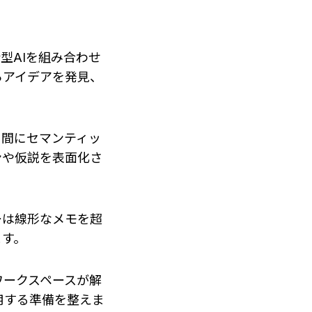
型AIを組み合わせ
らアイデアを発見、
ィ間にセマンティッ
ンや仮説を表面化さ
ーは線形なメモを超
ます。
ワークスペースが解
用する準備を整えま