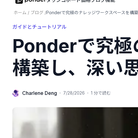
ダッシコボ一ド
価格
ブログ
機能
ホーム
/
ブログ
/
Ponderで究極のナレッジワークスペースを構
ガイドとチュートリアル
Ponderで究
構築し、深い
Charlene Deng
·
·
7/28/2026
1 分で読む