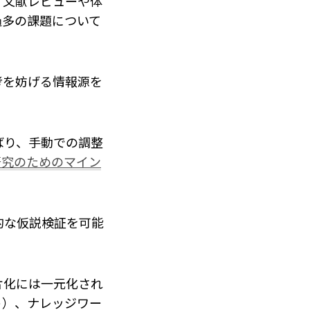
、文献レビューや体
過多の課題について
考を妨げる情報源を
ばり、手動での調整
研究のためのマイン
的な仮説検証を可能
片化には一元化され
ト）、ナレッジワー