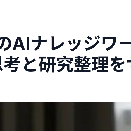
築
極のAIナレッジ
思考と研究整理を