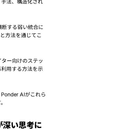
n（CoA）手法、構造化され
横断する弱い統合に
能と方法を通じてこ
イター向けのステッ
再利用する方法を示
der AIがこれら
す。
が深い思考に