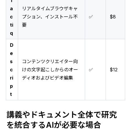
T
a
リアルタイムブラウザキャ
c
プション、インストール不
✅
$8
ti
要
q
D
e
s
コンテンツクリエイター向
c
けの文字起こしからのオー
✅
$12
ri
ディオおよびビデオ編集
p
t
講義やドキュメント全体で研究
を統合するAIが必要な場合