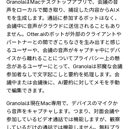
GranolaはMacデスクトップアプリで、会議の音
声をローカルで聞き取り、捕捉した内容からAIメ
モを生成します。通話に参加するボットはなく、
会議中に音声がクラウドに送信されることもあり
ません。Otter.aiのボットが外部のクライアントや
パートナーとの間でぎこちなさを生み出すと感じ
るユーザーや、会議の音声がキャプチャ中にデバ
イスから離れることについてプライバシー上の懸
念があるユーザーにとって、Granolaは邪魔な会議
参加者なしで文字起こしと要約を処理します。会
議中または会議後に、AI要約に対してメモを手動
で編集できます。
Granolaは現在Mac専用で、デバイスのマイクか
ら音声をキャプチャします。つまり、対面会議や
参加しているビデオ通話では機能しますが、観察
しているだけの通話では機能しません。無料プラ