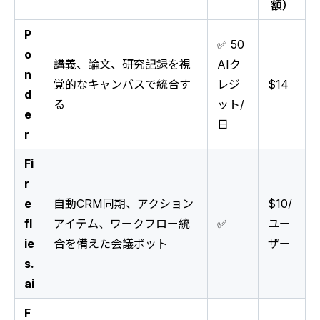
額）
P
✅ 50
o
講義、論文、研究記録を視
AIク
n
覚的なキャンバスで統合す
レジ
$14
d
る
ット/
e
日
r
Fi
r
e
自動CRM同期、アクション
$10/
fl
アイテム、ワークフロー統
✅
ユー
ie
合を備えた会議ボット
ザー
s.
ai
F