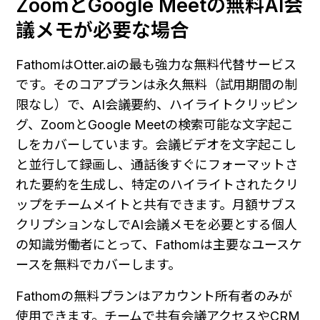
ZoomとGoogle Meetの無料AI会
議メモが必要な場合
FathomはOtter.aiの最も強力な無料代替サービス
です。そのコアプランは永久無料（試用期間の制
限なし）で、AI会議要約、ハイライトクリッピン
グ、ZoomとGoogle Meetの検索可能な文字起こ
しをカバーしています。会議ビデオを文字起こし
と並行して録画し、通話後すぐにフォーマットさ
れた要約を生成し、特定のハイライトされたクリ
ップをチームメイトと共有できます。月額サブス
クリプションなしでAI会議メモを必要とする個人
の知識労働者にとって、Fathomは主要なユースケ
ースを無料でカバーします。
Fathomの無料プランはアカウント所有者のみが
使用できます。チームで共有会議アクセスやCRM