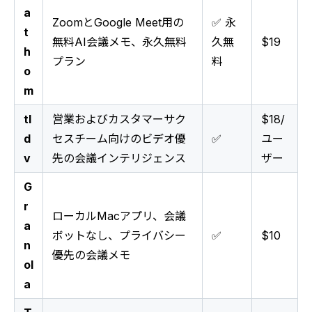
a
ZoomとGoogle Meet用の
✅ 永
t
無料AI会議メモ、永久無料
久無
$19
h
プラン
料
o
m
tl
営業およびカスタマーサク
$18/
d
セスチーム向けのビデオ優
✅
ユー
v
先の会議インテリジェンス
ザー
G
r
ローカルMacアプリ、会議
a
ボットなし、プライバシー
✅
$10
n
優先の会議メモ
ol
a