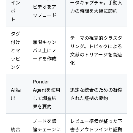
イン
ータキャプチャ。手動入
ビデオをア
ポー
力の時間を大幅に節約
ップロード
ト
タグ
テーマの視覚的クラスタ
付け
無限キャン
リング。トピックによる
とマ
バス上にノ
文献のトリアージを高速
ッピ
ードを作成
化
ング
Ponder 
AI抽
Agentを使用
迅速な統合のための凝縮
出
して調査結
された証拠の要約
果を要約
ノードを議
レビュー準備が整った下
統合
論チェーンに
書きアウトラインと証拠