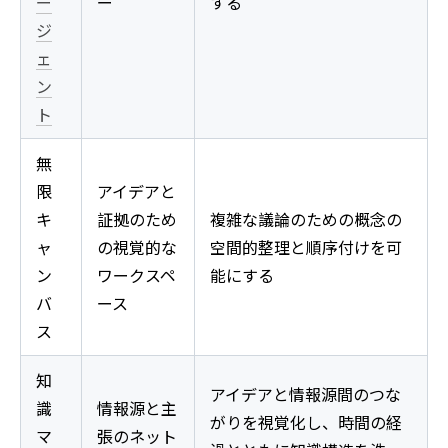
ー
ー
する
ジ
ェ
ン
ト
無
限
アイデアと
キ
証拠のため
複雑な議論のための概念の
ャ
の視覚的な
空間的整理と順序付けを可
ン
ワークスペ
能にする
バ
ース
ス
知
アイデアと情報源間のつな
識
情報源と主
がりを視覚化し、時間の経
マ
張のネット