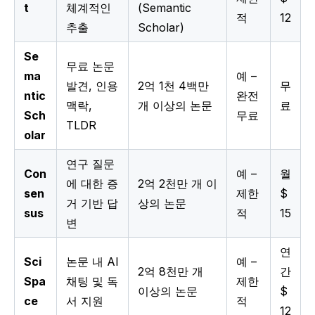
t
체계적인
(Semantic
적
12
추출
Scholar)
Se
무료 논문
ma
예 –
발견, 인용
2억 1천 4백만
무
ntic
완전
맥락,
개 이상의 논문
료
Sch
무료
TLDR
olar
연구 질문
Con
예 –
월
에 대한 증
2억 2천만 개 이
sen
제한
$
거 기반 답
상의 논문
sus
적
15
변
연
Sci
논문 내 AI
예 –
2억 8천만 개
간
Spa
채팅 및 독
제한
이상의 논문
$
ce
서 지원
적
12