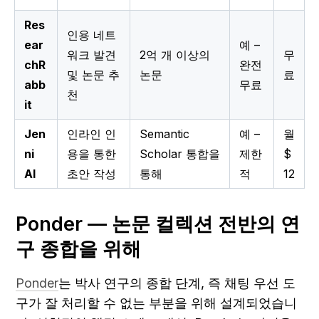
Res
인용 네트
ear
예 –
워크 발견
2억 개 이상의
무
chR
완전
및 논문 추
논문
료
abb
무료
천
it
Jen
인라인 인
Semantic
예 –
월
ni
용을 통한
Scholar 통합을
제한
$
AI
초안 작성
통해
적
12
Ponder — 논문 컬렉션 전반의 연
구 종합을 위해
Ponder
는 박사 연구의 종합 단계, 즉 채팅 우선 도
구가 잘 처리할 수 없는 부분을 위해 설계되었습니