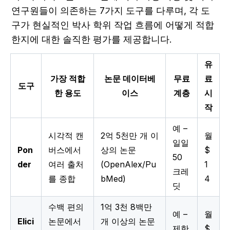
연구원들이 의존하는 7가지 도구를 다루며, 각 도
구가 현실적인 박사 학위 작업 흐름에 어떻게 적합
한지에 대한 솔직한 평가를 제공합니다.
유
가장 적합
논문 데이터베
무료
료
도구
한 용도
이스
계층
시
작
예 –
시각적 캔
2억 5천만 개 이
월
일일
Pon
버스에서
상의 논문
$
50
der
여러 출처
(OpenAlex/Pu
1
크레
를 종합
bMed)
4
딧
수백 편의
1억 3천 8백만
예 –
월
Elici
논문에서
개 이상의 논문
제한
$