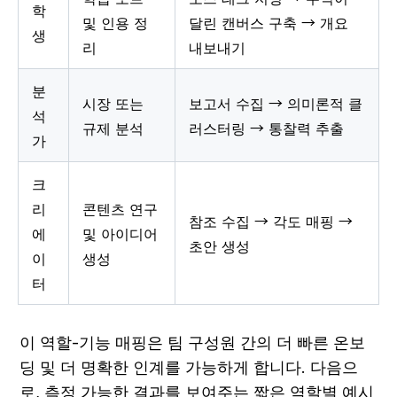
학
및 인용 정
달린 캔버스 구축 → 개요 
생
리
내보내기
분
시장 또는 
보고서 수집 → 의미론적 클
석
규제 분석
러스터링 → 통찰력 추출
가
크
리
콘텐츠 연구 
참조 수집 → 각도 매핑 → 
에
및 아이디어 
초안 생성
이
생성
터
이 역할-기능 매핑은 팀 구성원 간의 더 빠른 온보
딩 및 더 명확한 인계를 가능하게 합니다. 다음으
로, 측정 가능한 결과를 보여주는 짧은 역할별 예시