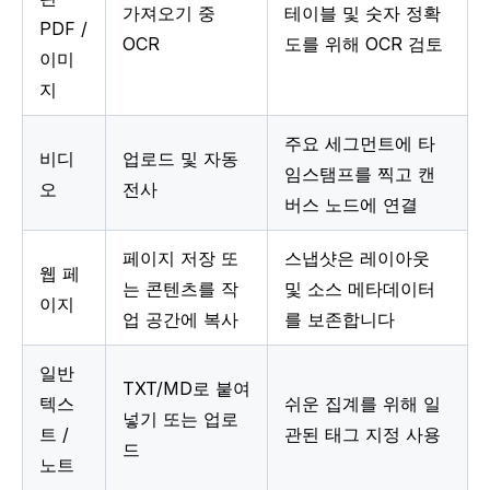
가져오기 중 
테이블 및 숫자 정확
PDF / 
OCR
도를 위해 OCR 검토
이미
지
주요 세그먼트에 타
비디
업로드 및 자동 
임스탬프를 찍고 캔
오
전사
버스 노드에 연결
페이지 저장 또
스냅샷은 레이아웃 
웹 페
는 콘텐츠를 작
및 소스 메타데이터
이지
업 공간에 복사
를 보존합니다
일반 
TXT/MD로 붙여
텍스
쉬운 집계를 위해 일
넣기 또는 업로
트 / 
관된 태그 지정 사용
드
노트