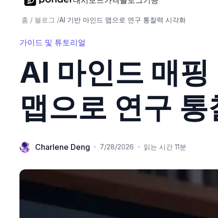
대시보드
가격
블로그
기능
홈
/
블로그
/
AI 기반 마인드 맵으로 연구 통찰력 시각화
가이드 및 튜토리얼
AI 마인드 매핑
맵으로 연구 통
Charlene Deng
·
·
7/28/2026
읽는 시간 11분