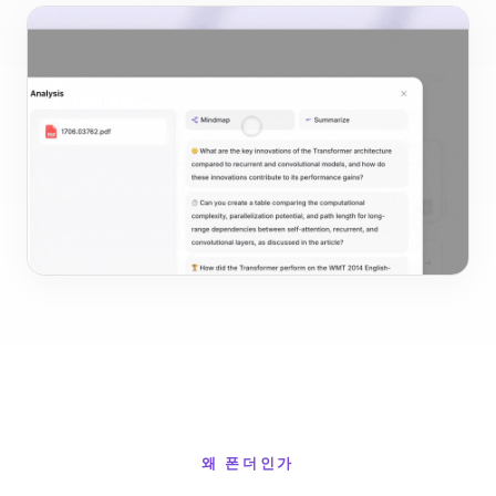
왜 폰더인가