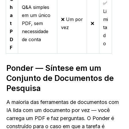
✅
h
Q&A simples
Li
a
em um único
❌ Um por
mi
t
PDF, sem
❌
vez
ta
P
necessidade
d
D
de conta
o
F
Ponder — Síntese em um 
Conjunto de Documentos de 
Pesquisa
A maioria das ferramentas de documentos com 
IA lida com um documento por vez — você 
carrega um PDF e faz perguntas. O Ponder é 
construído para o caso em que a tarefa é 