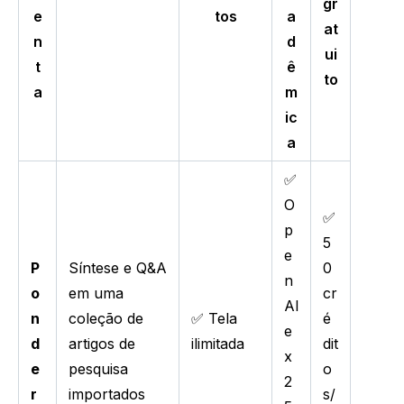
gr
e
tos
a
at
n
d
ui
t
ê
to
a
m
ic
a
✅
O
✅
p
5
e
P
Síntese e Q&A
0
n
o
em uma
cr
Al
n
coleção de
✅ Tela
é
e
d
artigos de
ilimitada
dit
x
e
pesquisa
o
2
r
importados
s/