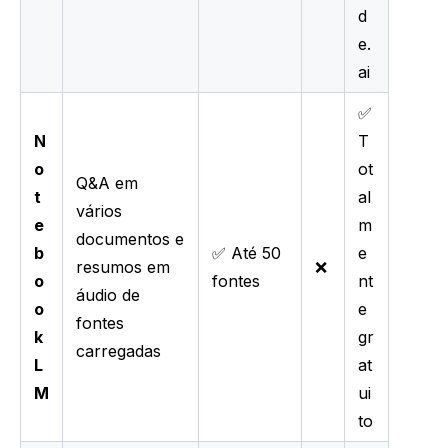
d
e.
ai
✅
N
T
o
ot
Q&A em
t
al
vários
e
m
documentos e
b
✅ Até 50
e
resumos em
❌
o
fontes
nt
áudio de
o
e
fontes
k
gr
carregadas
L
at
M
ui
to