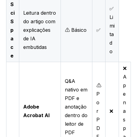
S
✅
ci
Leitura dentro
Li
S
do artigo com
mi
p
explicações
⚠️ Básico
✅
ta
a
de IA
d
c
embutidas
o
e
❌
A
Q&A
⚠️
p
nativo em
P
e
PDF e
o
n
Adobe
anotação
r
❌
a
Acrobat AI
dentro do
P
s
leitor de
D
p
PDF
F
a