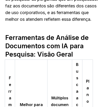
faz aos documentos são diferentes dos casos 
de uso corporativos, e as ferramentas que 
melhor os atendem refletem essa diferença.
Ferramentas de Análise de 
Documentos com IA para 
Pesquisa: Visão Geral
B
u
F
s
Pl
e
c
a
rr
a
n
a
Múltiplos
a
o
m
Melhor para
documen
c