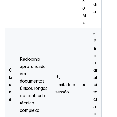
5
di
0
a
M
+
✅
Pl
a
n
Raciocínio
o
aprofundado
C
gr
em
la
⚠️
at
documentos
u
Limitado à
❌
ui
únicos longos
d
sessão
to
ou conteúdo
e
cl
técnico
a
complexo
u