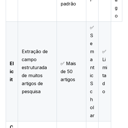
padrão
g
o
✅
S
e
Extração de
m
✅
campo
a
Li
El
✅ Mais
estruturada
nt
mi
ic
de 50
de muitos
ic
ta
it
artigos
artigos de
S
d
pesquisa
c
o
h
ol
ar
C