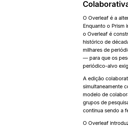
Colaborativ
O Overleaf é a alt
Enquanto o Prism i
o Overleaf é const
histórico de décad
milhares de periód
— para que os pes
periódico-alvo exi
A edição colaborat
simultaneamente co
modelo de colabora
grupos de pesquisa
continua sendo a 
O Overleaf introduz