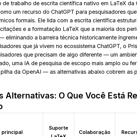
 de trabalho de escrita científica nativo em LaTeX da
 como um recurso do ChatGPT para pesquisadores que
cos formais. Ele lida com a escrita científica estrutura
 citações e a formatação LaTeX que a maioria dos peri
 eliminando a barreira técnica historicamente íngreme
sadores que já vivem no ecossistema ChatGPT, o Pris
uisadores que precisam de algo diferente — um ambien
ado, uma IA de pesquisa de escopo mais amplo ou fer
 pilha da OpenAI — as alternativas abaixo cobrem as p
s Alternativas: O Que Você Está Re
o
Suporte
 principal
Colaboração
Recurs
LaTeX