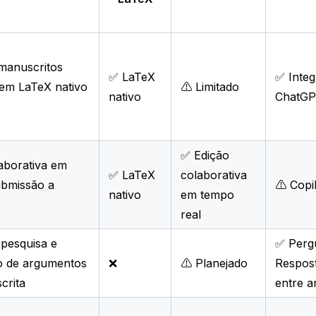
 manuscritos
✅ LaTeX
✅ Integ
s em LaTeX nativo
⚠️ Limitado
nativo
ChatG
✅ Edição
laborativa em
✅ LaTeX
colaborativa
ubmissão a
⚠️ Copi
nativo
em tempo
real
 pesquisa e
✅ Perg
o de argumentos
❌
⚠️ Planejado
Respost
crita
entre a