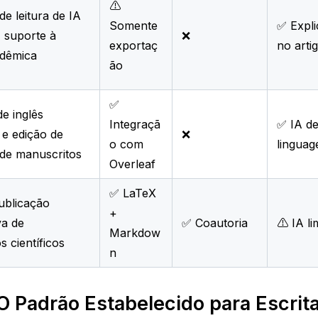
⚠️
de leitura de IA
Somente
✅ Expl
+ suporte à
❌
exportaç
no arti
adêmica
ão
✅
e inglês
Integraçã
✅ IA d
e edição de
❌
o com
lingua
de manuscritos
Overleaf
✅ LaTeX
publicação
+
va de
✅ Coautoria
⚠️ IA li
Markdow
s científicos
n
O Padrão Estabelecido para Escrita