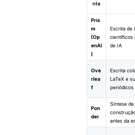
nta
Pris
m
Escrita de
(Op
científico
enAI
de IA
)
Ove
Escrita co
rlea
LaTeX e s
f
periódicos
Síntese de
Pon
construçã
der
antes da es