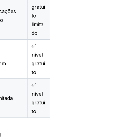
gratui
icações
to
go
limita
do
✅
e
nível
gem
gratui
to
✅
nível
mitada
gratui
to
 