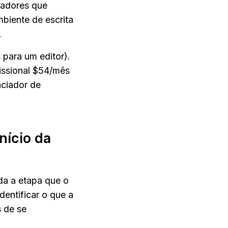
adores que 
biente de escrita 
.
 para um editor). 
ssional $54/mês 
ciador de 
ício da 
a a etapa que o 
entificar o que a 
 de se 