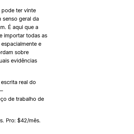
pode ter vinte 
 senso geral da 
. É aqui que a 
e importar todas as 
 espacialmente e 
ordam sobre 
ais evidências 
scrita real do 
— 
ço de trabalho de 
mês. Pro: $42/mês.