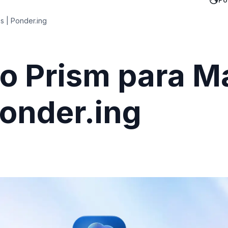
os | Ponder.ing
ao Prism para M
Ponder.ing