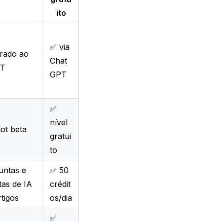
ito
✅ via
rado ao
Chat
PT
GPT
✅
nível
lot beta
gratui
to
untas e
✅ 50
as de IA
crédit
rtigos
os/dia
✅