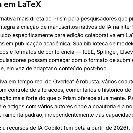
a em LaTeX
ernativa mais direta ao Prism para pesquisadores que p
ntegra a criação de manuscritos nativos de IA na inter
ruído especificamente para edição colaborativa em L
as em publicação acadêmica. Sua biblioteca de model
icos e formatos de conferência — IEEE, Springer, Elsev
quisadores possam começar com o formato de submis
ge, em vez de adaptar o conteúdo post-hoc.
iva em tempo real do Overleaf é robusta: vários coaut
m controle de alterações, comentários e histórico de 
ção mais forte do que o Prism oferece atualmente. Par
 e artigos com vários autores onde a coautoria é a nor
ferramenta padrão, independentemente das capacidade
iu recursos de IA Copilot (em beta a partir de 2026),