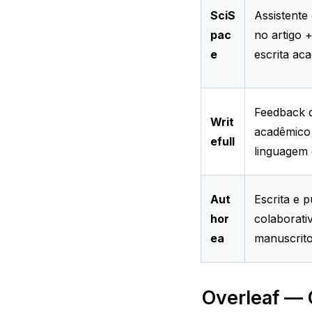
SciS
Assistente 
pac
no artigo 
e
escrita ac
Feedback d
Writ
acadêmico 
efull
linguagem 
Aut
Escrita e 
hor
colaborati
ea
manuscrito
Overleaf — 