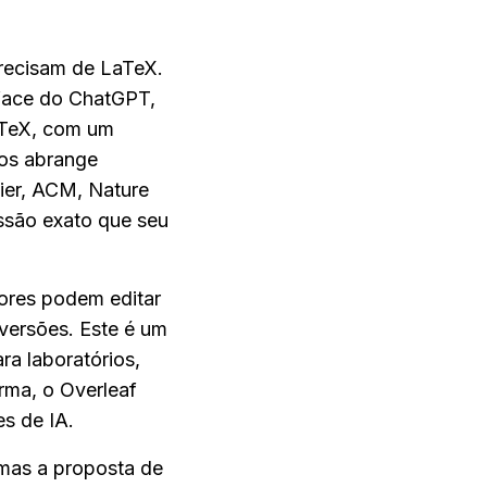
recisam de LaTeX. 
face do ChatGPT, 
aTeX, com um 
os abrange 
ier, ACM, Nature 
são exato que seu 
ores podem editar 
versões. Este é um 
a laboratórios, 
ma, o Overleaf 
s de IA.
 mas a proposta de 