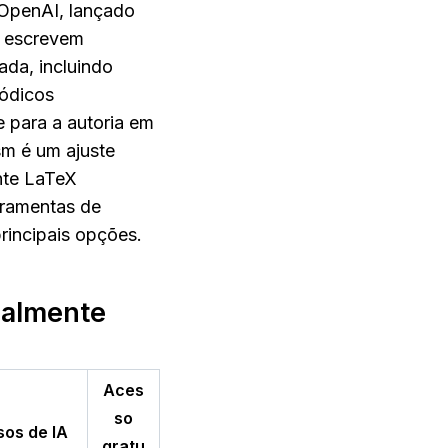
 OpenAI, lançado 
 escrevem 
da, incluindo 
ódicos 
 para a autoria em 
m é um ajuste 
te LaTeX 
ramentas de 
rincipais opções.
almente 
Aces
so
os de IA
gratu