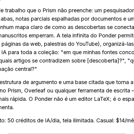
de trabalho que o Prism não preenche: um pesquisador 
 abas, notas parciais espalhadas por documentos e um
enhum mapa claro de como as descobertas se conectam
manuscritos emperram. A tela infinita do Ponder permit
 páginas da web, palestras do YouTube), organizá-las
 IA para toda a coleção: "em que minhas fontes conc
quais artigos se contradizem sobre [descoberta]?", "qu
mação central?"
estrutura de argumento e uma base citada que torna a e
no Prism, Overleaf ou qualquer ferramenta de escrita 
ais rápida. O Ponder não é um editor LaTeX; é o espa
menta.
ito: 50 créditos de IA/dia, tela ilimitada. Casual: $14/