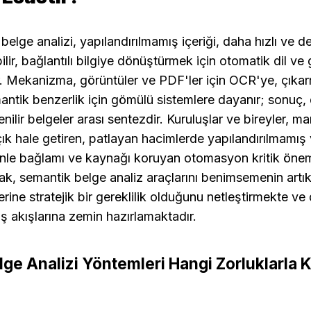
elge analizi, yapılandırılmamış içeriği, daha hızlı ve de
ir, bağlantılı bilgiye dönüştürmek için otomatik dil ve g
. Mekanizma, görüntüler ve PDF'ler için OCR'ye, çıkarm
antik benzerlik için gömülü sistemlere dayanır; sonuç,
ilir belgeler arası sentezdir. Kuruluşlar ve bireyler, ma
k hale getiren, patlayan hacimlerde yapılandırılmamış v
enle bağlamı ve kaynağı koruyan otomasyon kritik öneme
ak, semantik belge analiz araçlarını benimsemenin artık 
erine stratejik bir gereklilik olduğunu netleştirmekte ve
iş akışlarına zemin hazırlamaktadır.
ge Analizi Yöntemleri Hangi Zorluklarla K