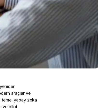
 yeniden 
dern araçlar ve 
ı, temel yapay zeka 
 ve bilgi 