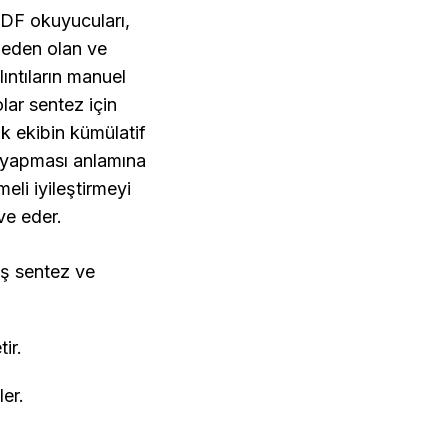
PDF okuyucuları, 
neden olan ve 
ıntıların manuel 
lar sentez için 
k ekibin kümülatif 
r yapması anlamına 
li iyileştirmeyi 
ve eder.
ş sentez ve 
ir.
ler.