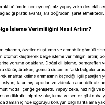
sonraki bölümde inceleyeceğimiz yapay zeka destekli se
 sağladığı pratik avantajlara doğrudan işaret etmektedir.
e İşleme Verimliliğini Nasıl Artırır?
rı çıkarma, özetler oluşturma ve aranabilir gömülü sist
i otomatikleştirerek belge işleme verimliliğini artırır, böy
ine yoruma odaklanır. Doğal dil işleme, paragrafları yap
ara dönüştürürken, gömülü sistemler farklı belgeler ara
rek anahtar kelime aramasının kaçırdığı ilgili pasajları 
psiyon, taranmış raporları ve videoları aranabilir dizine
ultimodal içeriğe genişletir. Yapay zeka, hazırlığı ve ba
insan dikkatini hipotez oluşturma ve sentez gibi daha y
u da zaman içinde içgörüyü koruyan bilgi haritalama yakl