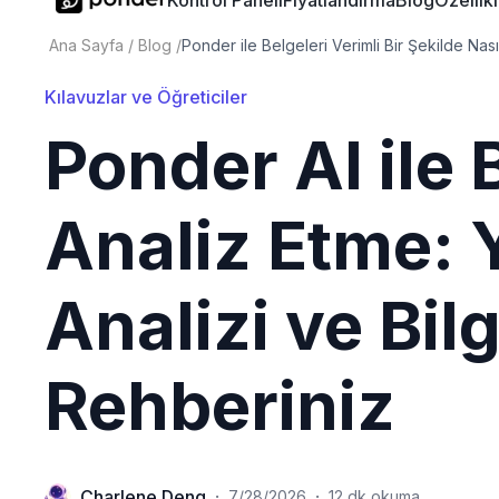
Kontrol Paneli
Fiyatlandırma
Blog
Özellik
Ana Sayfa
/
Blog
/
Ponder ile Belgeleri Verimli Bir Şekilde Nası
Kılavuzlar ve Öğreticiler
Ponder AI ile 
Analiz Etme: 
Analizi ve Bil
Rehberiniz
Charlene Deng
·
·
7/28/2026
12 dk okuma