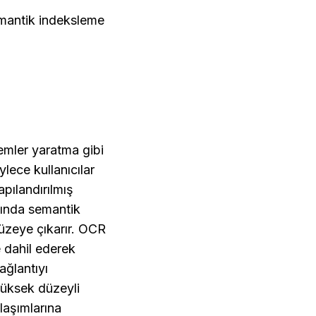
mantik indeksleme 
emler yaratma gibi 
lece kullanıcılar 
ılandırılmış 
sında semantik 
yüzeye çıkarır. OCR 
 dahil ederek 
ğlantıyı 
üksek düzeyli 
aşımlarına 