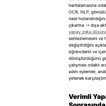
haritalamasına oda
OCR, NLP, gömülü si
nasıl hızlandırdığı
yapay zeka düşünce
sentezlemesini ve 
değiştirdiğini açıkl
öğrencilerin ve içer
dönüştürdüğünü göst
çalışması odaklı ara
adım eylemler, anali
yetenek karşılaştır
Verimli Yap
Sonrasında