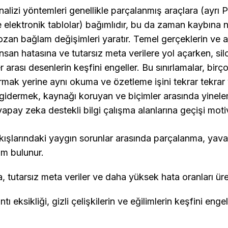
alizi yöntemleri genellikle parçalanmış araçlara (ayrı 
 elektronik tablolar) bağımlıdır, bu da zaman kaybına 
 bozan bağlam değişimleri yaratır. Temel gerçeklerin ve al
insan hatasına ve tutarsız meta verilere yol açarken, silo
 arası desenlerin keşfini engeller. Bu sınırlamalar, birço
turmak yerine aynı okuma ve özetleme işini tekrar tekra
ı gidermek, kaynağı koruyan ve biçimler arasında yineleme
apay zeka destekli bilgi çalışma alanlarına geçişi moti
kışlarındaki yaygın sorunlar arasında parçalanma, yava
m bulunur.
 tutarsız meta veriler ve daha yüksek hata oranları üret
ı eksikliği, gizli çelişkilerin ve eğilimlerin keşfini engel