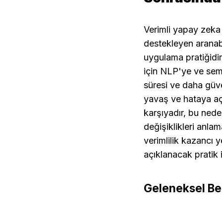
Verimli yapay zeka b
destekleyen aranabil
uygulama pratiğidir
için NLP'ye ve sem
süresi ve daha güven
yavaş ve hataya açı
karşıyadır, bu ned
değişiklikleri anlam
verimlilik kazancı y
açıklanacak pratik 
Geleneksel Bel