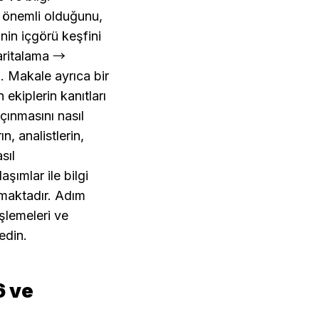
 önemli olduğunu, 
in içgörü keşfini 
aritalama → 
çıkarma → dışa aktarma) kalıcı araştırma ürünleri ürettiğini öğreneceksiniz. Makale ayrıca bir 
ekiplerin kanıtları 
ınmasını nasıl 
, analistlerin, 
ıl 
ımlar ile bilgi 
amaktadır. Adım 
şlemeleri ve 
edin.
 ve 