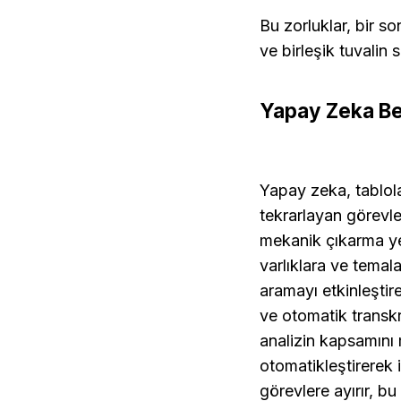
Bu zorluklar, bir 
ve birleşik tuvalin
Yapay Zeka Belg
Yapay zeka, tablola
tekrarlayan görevler
mekanik çıkarma yer
varlıklara ve temal
aramayı etkinleştire
ve otomatik transkri
analizin kapsamını m
otomatikleştirerek 
görevlere ayırır, b