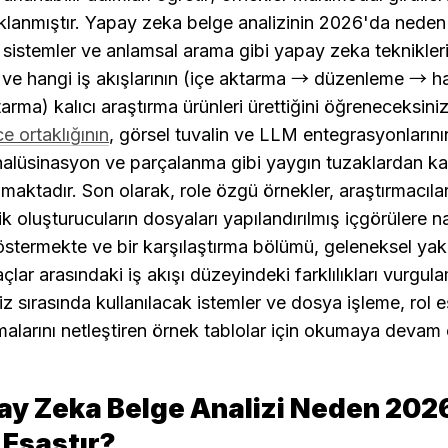
klanmıştır. Yapay zeka belge analizinin 2026'da neden
stemler ve anlamsal arama gibi yapay zeka tekniklerin
nı ve hangi iş akışlarının (içe aktarma → düzenleme → h
 ortaklığının
, görsel tuvalin ve LLM entegrasyonlarının 
halüsinasyon ve parçalanma gibi yaygın tuzaklardan kaç
amaktadır. Son olarak, role özgü örnekler, araştırmacıların
ik oluşturucuların dosyaları yapılandırılmış içgörülere nas
ermekte ve bir karşılaştırma bölümü, geleneksel yaklaş
çlar arasındaki iş akışı düzeyindeki farklılıkları vurgul
z sırasında kullanılacak istemler ve dosya işleme, rol e
malarını netleştiren örnek tablolar için okumaya devam 
ay Zeka Belge Analizi Neden 2026
 Esastır?