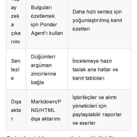
ay 
Bulguları 
Daha hızlı sentez için 
zek
özetlemek 
yoğunlaştırılmış kanıt 
a 
için Ponder 
özetleri
çıka
Agent'ı kullan
rımı
Düğümleri 
Sen
İncelemeye hazır 
argüman 
tezl
taslak ana hatlar ve 
zincirlerine 
e
kanıt tabloları
bağla
İşbirlikçiler ve alıntı 
Dışa 
Markdown/P
yöneticileri için 
akta
NG/HTML 
paylaşılabilir raporlar 
r
dışa aktarımı
ve eserler