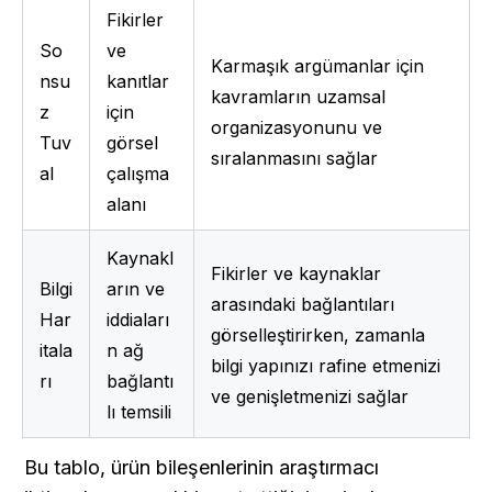
Fikirler 
So
ve 
Karmaşık argümanlar için 
nsu
kanıtlar 
kavramların uzamsal 
z 
için 
organizasyonunu ve 
Tuv
görsel 
sıralanmasını sağlar
al
çalışma 
alanı
Kaynakl
Fikirler ve kaynaklar 
Bilgi 
arın ve 
arasındaki bağlantıları 
Har
iddiaları
görselleştirirken, zamanla 
itala
n ağ 
bilgi yapınızı rafine etmenizi 
rı
bağlantı
ve genişletmenizi sağlar
lı temsili
Bu tablo, ürün bileşenlerinin araştırmacı 