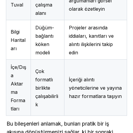
argümanları görsel 
Tuval
çalışma 
olarak özetleyin
alanı
Düğüm-
Projeler arasında 
Bilgi 
bağlantı 
iddiaları, kanıtları ve 
Harital
köken 
alıntı ilişkilerini takip 
arı
modeli
edin
İçe/Dış
Çok 
a 
formatlı 
İçeriği alıntı 
Aktar
birlikte 
yöneticilerine ve yayına 
ma 
çalışabilirli
hazır formatlara taşıyın
Forma
k
tları
Bu bileşenleri anlamak, bunları pratik bir iş 
akışına dönüştürmenizi sağlar, ki bir sonraki 