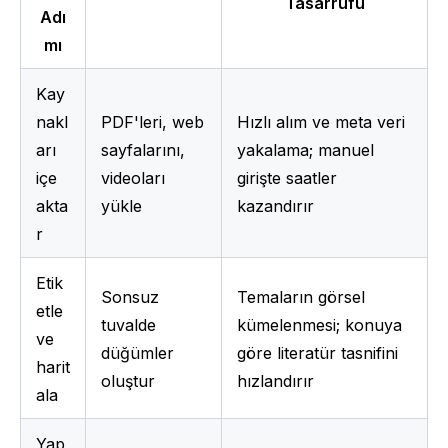
Tasarrufu
Adı
mı
Kay
nakl
PDF'leri, web 
Hızlı alım ve meta veri 
arı 
sayfalarını, 
yakalama; manuel 
içe 
videoları 
girişte saatler 
akta
yükle
kazandırır
r
Etik
Sonsuz 
Temaların görsel 
etle 
tuvalde 
kümelenmesi; konuya 
ve 
düğümler 
göre literatür tasnifini 
harit
oluştur
hızlandırır
ala
Yap