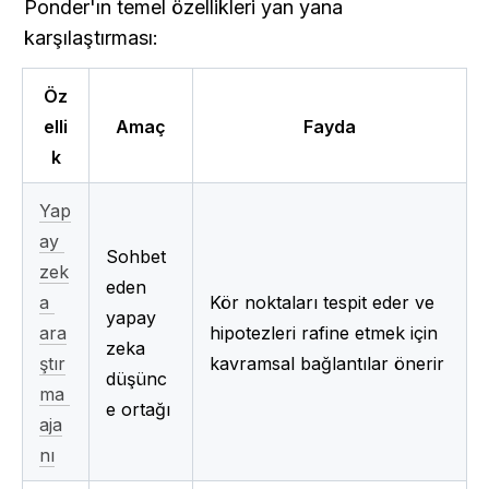
Ponder'ın temel özellikleri yan yana 
karşılaştırması:
Öz
elli
Amaç
Fayda
k
Yap
ay 
Sohbet 
zek
eden 
a 
Kör noktaları tespit eder ve 
yapay 
ara
hipotezleri rafine etmek için 
zeka 
ştır
kavramsal bağlantılar önerir
düşünc
ma 
e ortağı
aja
nı