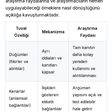
araştırma faydalarına ve araştırmacıların hemen 
uygulayabileceği örneklere nasıl dönüştüğünü 
açıklığa kavuşturmaktadır.
Tuval 
Araştırma 
Mekanizma
Özelliği
Faydası
Tam kanıtın 
Ayrı 
Düğümler 
daha kolay 
iddiaları ve 
(fikirler ve 
yeniden 
kanıtları 
alıntılar)
kullanımı ve 
kapsar
alıntılanması
İlişkileri 
Argüman 
Kenarlar 
gösteren 
yapısını açık ve 
(anlamsal 
etiketli 
test edilebilir 
bağlantılar)
bağlantılar
hale getirir