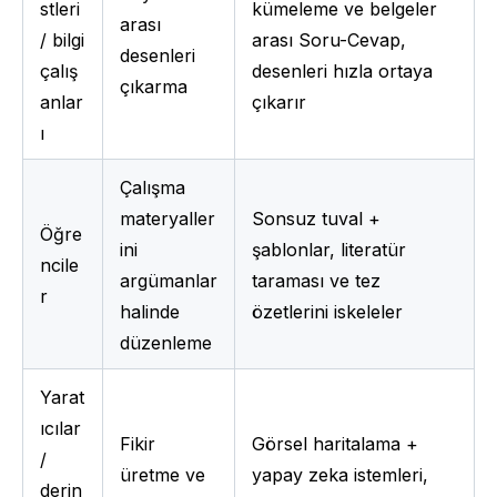
stleri 
kümeleme ve belgeler 
arası 
/ bilgi 
arası Soru-Cevap, 
desenleri 
çalış
desenleri hızla ortaya 
çıkarma
anlar
çıkarır
ı
Çalışma 
materyaller
Sonsuz tuval + 
Öğre
ini 
şablonlar, literatür 
ncile
argümanlar 
taraması ve tez 
r
halinde 
özetlerini iskeleler
düzenleme
Yarat
ıcılar 
Fikir 
Görsel haritalama + 
/ 
üretme ve 
yapay zeka istemleri, 
derin 