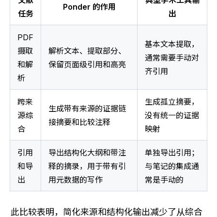
文献
典型学术工具输
Ponder 的作用
任务
出
PDF 
基本文本提取，
摄取
解析文本、提取部分、
通常需要手动对
和解
保留页面级引用和高亮
齐引用
析
跨来
生成孤立摘要，
生成带有来源的证据链
源综
没有统一的证据
接摘要和比较注释
合
映射
引用
导出结构化大纲和带注
单独导出引用；
和导
释的摘录，用于带有引
与笔记的集成通
出
用元数据的写作
常是手动的
此比较表明，简化来源和结构化输出减少了从综合