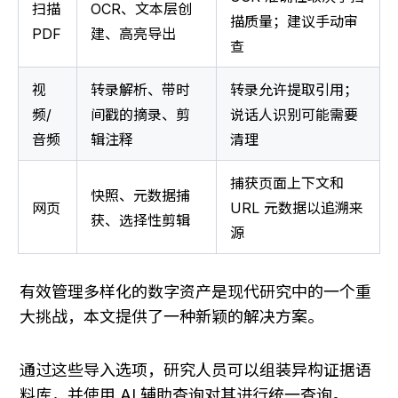
扫描 
OCR、文本层创
描质量；建议手动审
PDF
建、高亮导出
查
视
转录解析、带时
转录允许提取引用；
频/
间戳的摘录、剪
说话人识别可能需要
音频
辑注释
清理
捕获页面上下文和 
快照、元数据捕
网页
URL 元数据以追溯来
获、选择性剪辑
源
有效管理多样化的数字资产是现代研究中的一个重
大挑战，本文提供了一种新颖的解决方案。
通过这些导入选项，研究人员可以组装异构证据语
料库，并使用 AI 辅助查询对其进行统一查询。