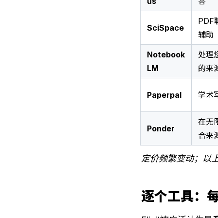
us
答
PD
SciSpace
辅助
Notebook
处理
LM
的来
Paperpal
学术
在无
Ponder
合来
定价频繁变动；以上
逐个工具：