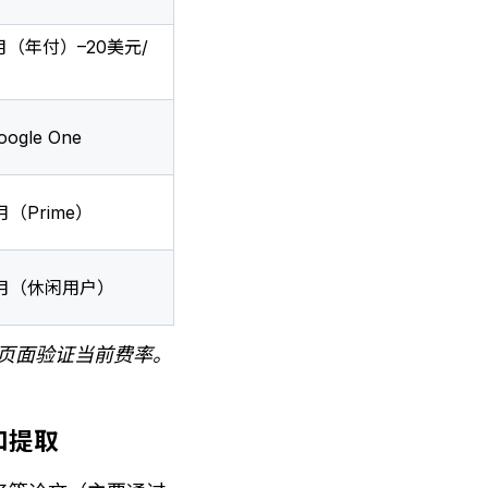
月（年付）–20美元/
oogle One
月（Prime）
/月（休闲用户）
商页面验证当前费率。
述和提取