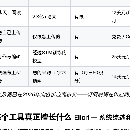
F聊天，阅读
12美元/
2.8亿+论文
有限
月
您自己上传
仅限您上传的
有
免费 / G
源
经过STM训练的
写作与编辑
有
25美元/
模型
限画布上综
您的来源 + 学术
有（每日50积
14美元
源
搜索
分）
数据已在2026年向各供应商核实——订阅前请在供应
每个工具真正擅长什么
Elicit — 系统综