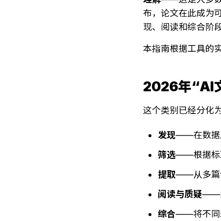
布，论文在此成为
现、阅读和综合阶
本指南根据工具的实
2026年“A
这个类别已经分化为
发现
——在数据库中
筛选
——根据标
提取
——从多篇
阅读与质疑
——
综合
——将不同