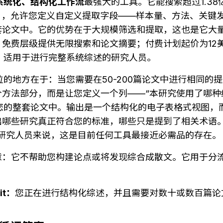
系统化、结构化工作流
最强大的工具。它能搜索超过1.3
cholar），允许您定义自定义提取字段——样本量、方法、关
套论文中。它的优势在于大规模筛选和提取，这也是它大
免费层级提供无限搜索和论文摘要；付费计划起价为12美元
/月，适用于进行完整系统综述的研究人员。
其地位的地方在于：当您需要在50-200篇论文中进行相同
方法部分，而是让您定义一个列——“本研究使用了哪种
填充到您的整套论文中。输出是一个结构化的电子表格式视图
哪些研究真正符合您的标准，哪些只是提到了相关术语。对
指南的研究人员来说，这是目前任何工具最接近必需品的存在。
意：它不帮助您构建论点或将发现综合成散文。它用于分
。
it：
您正在进行结构化综述，并且需要对数十或数百篇论