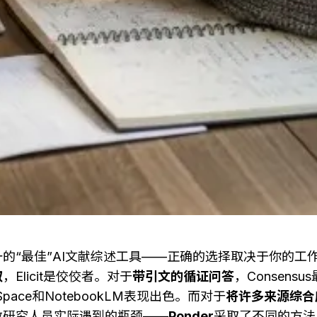
的“最佳”AI文献综述工具——正确的选择取决于你的工
取
，Elicit是佼佼者。对于
带引文的循证问答
，Consens
iSpace和NotebookLM表现出色。而对于
将许多来源综合
数研究人员实际遇到的瓶颈——
Ponder
采取了不同的方法