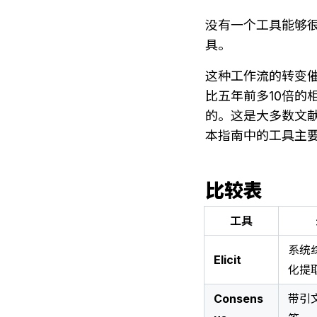
没有一个工具能够
具。
这种工作流的转变
比五年前多10倍的
的。这是大多数文
本指南中的工具主
比较表
工具
系统
Elicit
化提
Consens
带引