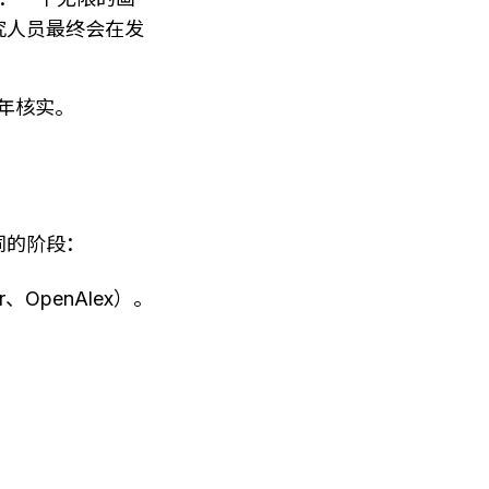
究人员最终会在发
年核实。
同的阶段：
r、OpenAlex）。