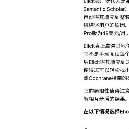
Elicit被广泛认为是
Semantic S
自动将其填充到整
统综述用户的原因。
Pro版为49美元
Elicit真正赢得
它不是手动阅读每个
后Elicit将其
使得您可以轻松找出
或Cochrane
它的局限性值得注
解相互矛盾的结果
在以下情况选择Elic