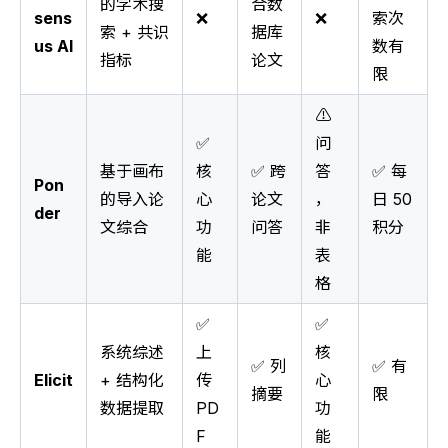
的学术搜
合数
sens
❌
❌
索次
索 + 共识
据库
us AI
数有
指标
论文
限
⚠️
✅
问
基于画布
核
✅ 跨
答
✅ 每
Pon
的导入论
心
论文
，
日 50
der
文综合
功
问答
非
积分
能
表
格
✅
✅
系统综述
上
核
✅ 列
✅ 有
Elicit
+ 结构化
传
心
摘要
限
数据提取
PD
功
F
能