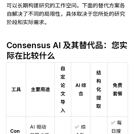
可以长期构建研究的工作空间。下面的替代方案各
自解决了不同的局限性，具体取决于您所处的研究
阶段和实际需求。
Consensus AI 及其替代品：您实
际在比较什么
自
结
定
构
论
AI 综
免费
工具
主要用途
化
文
合
套餐
提
导
取
入
✅ 每
AI 驱动
✅ 综
Con
日搜