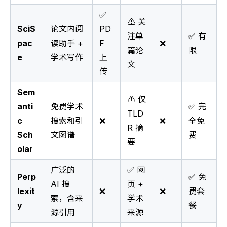
✅
⚠️ 关
SciS
论文内阅
PD
注单
✅ 有
pac
读助手 +
F
❌
篇论
限
e
学术写作
上
文
传
Sem
⚠️ 仅
anti
免费学术
✅ 完
TLD
c
搜索和引
❌
❌
全免
R 摘
Sch
文图谱
费
要
olar
广泛的
✅ 网
Perp
✅ 免
AI 搜
页 +
lexit
❌
❌
费套
索，含来
学术
y
餐
源引用
来源