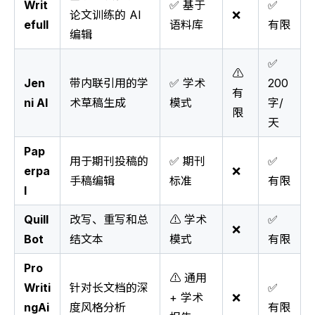
Writ
✅ 基于
✅
论文训练的 AI
❌
efull
语料库
有限
编辑
✅
⚠️
Jen
带内联引用的学
✅ 学术
200
有
ni AI
术草稿生成
模式
字/
限
天
Pap
用于期刊投稿的
✅ 期刊
✅
erpa
❌
手稿编辑
标准
有限
l
Quill
改写、重写和总
⚠️ 学术
✅
❌
Bot
结文本
模式
有限
Pro
⚠️ 通用
Writi
针对长文档的深
✅
+ 学术
❌
ngAi
度风格分析
有限