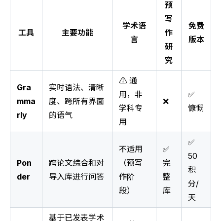
预
写
学术语
免费
工具
主要功能
作
言
版本
研
究
⚠️ 通
Gra
实时语法、清晰
用，非
✅
mma
度、跨所有界面
❌
学科专
慷慨
rly
的语气
用
✅
不适用
✅
50
Pon
跨论文综合和对
（预写
完
积
der
导入库进行问答
作阶
整
分/
段）
库
天
基于已发表学术