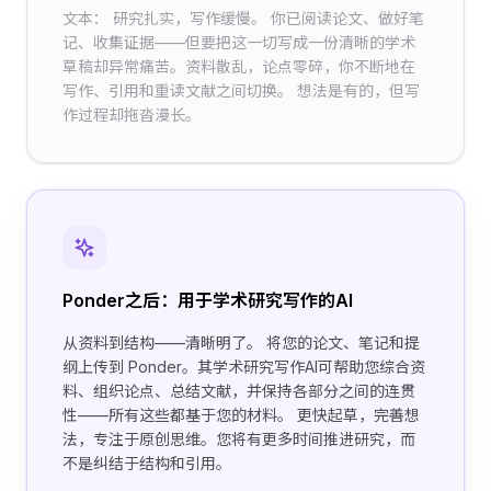
文本： 研究扎实，写作缓慢。 你已阅读论文、做好笔
记、收集证据——但要把这一切写成一份清晰的学术
草稿却异常痛苦。资料散乱，论点零碎，你不断地在
写作、引用和重读文献之间切换。 想法是有的，但写
作过程却拖沓漫长。
Ponder之后：用于学术研究写作的AI
从资料到结构——清晰明了。 将您的论文、笔记和提
纲上传到 Ponder。其学术研究写作AI可帮助您综合资
料、组织论点、总结文献，并保持各部分之间的连贯
性——所有这些都基于您的材料。 更快起草，完善想
法，专注于原创思维。您将有更多时间推进研究，而
不是纠结于结构和引用。