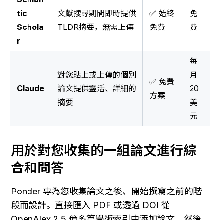
tic
文獻搜尋期間即時提供
✅ 始終
免
Schola
TLDR摘要，無需上傳
免費
費
r
每
對您貼上或上傳的個別
月
✅ 免費
Claude
論文提供靈活、詳細的
20
方案
摘要
美
元
用於對您收集的一組論文進行綜
合和問答
Ponder 專為您收集論文之後、開始撰寫之前的階
段而設計。直接匯入 PDF 或透過 DOI 從 
OpenAlex 2.5 億多篇學術索引中添加論文，然後