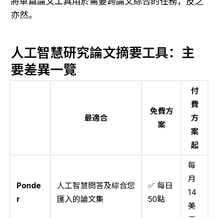
將單篇論文工具用於需要跨論文綜合的任務，反之
亦然。
人工智慧研究論文摘要工具：主
要差異一覽
付
費
免費方
最適合
方
案
案
起
每
月
Ponde
人工智慧問答及綜合您
✅ 每日
14
r
匯入的論文集
50點
美