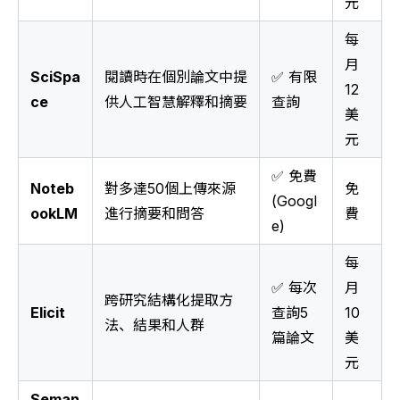
元
每
月
SciSpa
閱讀時在個別論文中提
✅ 有限
12
ce
供人工智慧解釋和摘要
查詢
美
元
✅ 免費
Noteb
對多達50個上傳來源
免
(Googl
ookLM
進行摘要和問答
費
e)
每
✅ 每次
月
跨研究結構化提取方
Elicit
查詢5
10
法、結果和人群
篇論文
美
元
Seman