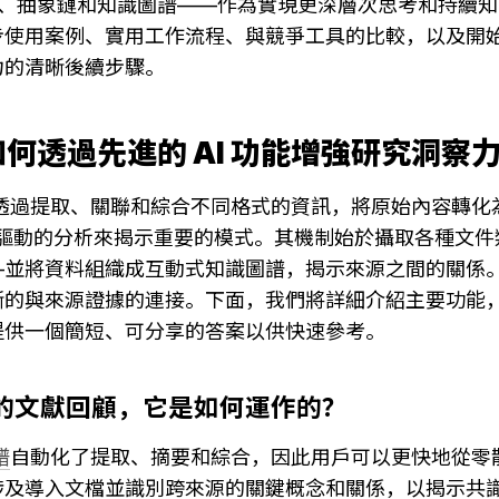
 代理、抽象鏈和知識圖譜——作為實現更深層次思考和持續
步使用案例、實用工作流程、與競爭工具的比較，以及開始
力的清晰後續步驟。
AI 如何透過先進的 AI 功能增強研究洞察
台透過提取、關聯和綜合不同格式的資訊，將原始內容轉化
應用 AI 驅動的分析來揭示重要的模式。其機制始於攝取各種文
—並將資料組織成互動式知識圖譜，揭示來源之間的關係
晰的與來源證據的連接。下面，我們將詳細介紹主要功能
提供一個簡短、可分享的答案以供快速參考。
驅動的文獻回顧，它是如何運作的？
譜
自動化了提取、摘要和綜合，因此用戶可以更快地從零
涉及導入文檔並識別跨來源的關鍵概念和關係，以揭示共