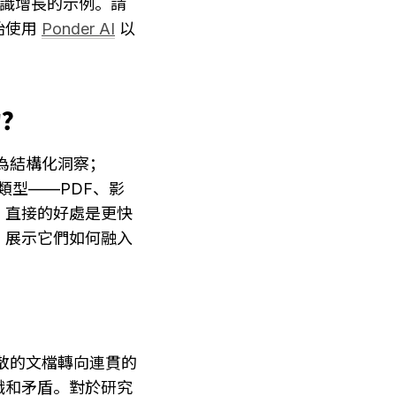
知識增長的示例。請
使用 
Ponder AI
 以
力？
為結構化洞察；
件類型——PDF、影
。直接的好處是更快
，展示它們如何融入
散的文檔轉向連貫的
識和矛盾。對於研究