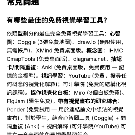
常見問題
有哪些最佳的免費視覺學習工具？
依類型劃分的最佳完全免費視覺學習工具：
心智
圖
：Coggle (3張免費地圖)、draw.io (無限使用，
無需帳戶)、XMind 免費桌面版。
概念圖
：IHMC 
CmapTools (免費桌面版)、diagrams.net。
抽認
卡/間隔重複
：Anki (免費桌面版，免費使用 — 記
憶的金標準)。
視訊學習
：YouTube (免費，搜尋任
何概念的視覺化解釋)；可汗學院 (免費的結構化視
訊課程)。
協作視覺化白板
：Miro (3個白板免費)、
FigJam (學生免費)。
帶有視覺畫布的研究綜合
：
Ponder
 (免費試用 — 用於連結論文中想法的視覺
畫布)。對於學生，結合心智圖工具 (Coggle) + 間
隔重複 (Anki) + 視訊解釋 (可汗學院/YouTube) 可
建立一套全面的免費視覺學習組合。