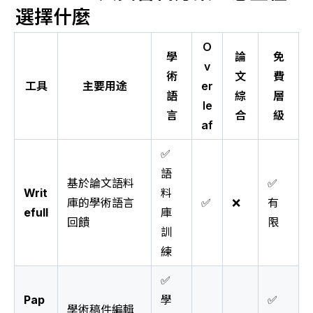
選擇什麼
O
學
論
免
v
術
文
費
工具
主要用途
er
語
綜
層
le
言
合
級
af
✅
語
基於論文語料
✅
Writ
料
庫的學術語言
✅
❌
有
efull
庫
回饋
限
訓
練
✅
Pap
學
✅
學術稿件編輯