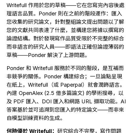
Writefull 作用於您的草稿——它在您寫完內容後處
理語言品質。Ponder 則在之前的階段運作：匯入
您收集的研究論文，針對整組論文提出問題以了解
您的文獻共同表達了什麼，並構建您將據以撰寫的
論證結構。對於發現寫作品質受限於不完整的綜合
而非語言的研究人員——即語法正確但論證薄弱的
草稿——Ponder 解決了上游問題。
Ponder 和 Writefull 服務於不同的階段，是互補而
非競爭的關係。Ponder 構建綜合；一旦論點呈現
在紙上，Writefull（或 Paperpal）就會潤飾語言。
內建 OpenAlex (2.5 億多篇論文) 的學術搜尋，以
及 PDF 匯入、DOI 匯入和網路 URL 擷取功能。AI 
答案基於並可追溯到您匯入的特定論文——而非來
自模型訓練資料的生成。
何時優於 Writefull：
研究綜合不完整，寫作問題