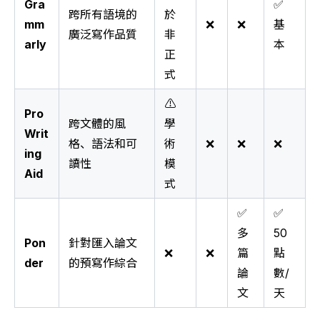
Gra
✅
跨所有語境的
於
mm
❌
❌
基
廣泛寫作品質
非
arly
本
正
式
⚠️
Pro
跨文體的風
學
Writ
格、語法和可
術
❌
❌
❌
ing
讀性
模
Aid
式
✅
✅
多
50
Pon
針對匯入論文
❌
❌
篇
點
der
的預寫作綜合
論
數/
文
天