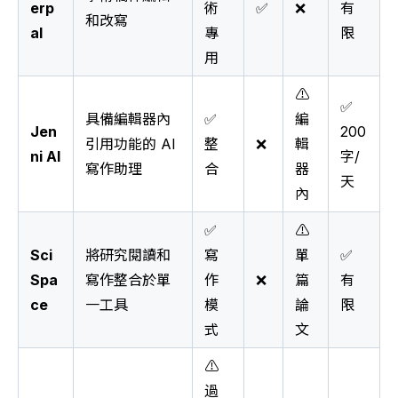
erp
術
✅
❌
有
和改寫
al
專
限
用
⚠️
✅
具備編輯器內
✅
編
Jen
200
引用功能的 AI
整
❌
輯
ni AI
字/
寫作助理
合
器
天
內
✅
⚠️
Sci
將研究閱讀和
寫
單
✅
Spa
寫作整合於單
作
❌
篇
有
ce
一工具
模
論
限
式
文
⚠️
過