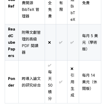
費開源
全
有
免費
Ref
Bi
BibTeX 管
免
限
bT
理器
費
eX
Rea
附帶文獻管
dC
每月 5 美
理的高級
ube
❌
✅
✅
元（學術
PDF 閱讀
Pap
版）
器
ers
✅
❌
每
引
每月 14
Pon
跨導入論文
天
✅
用
美元（休
der
的研究綜合
50
生
閒版）
積
成
分