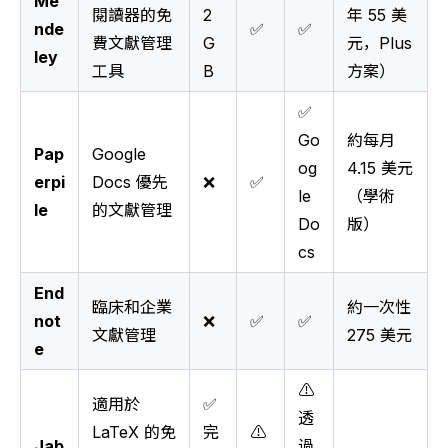
Me
閱讀器的免
2
年 55 美
nde
✅
✅
費文獻管理
G
元，Plus
ley
工具
B
方案）
✅
Go
約每月
Pap
Google
og
4.15 美元
erpi
Docs 優先
❌
✅
le
（學術
le
的文獻管理
Do
版）
cs
End
臨床和企業
約一次性
not
❌
✅
✅
文獻管理
275 美元
e
⚠️
適用於
✅
透
LaTeX 的免
完
⚠️
Jab
過