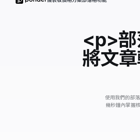
儀表板
價格方案
部落格
功能
<p>
將文章
使用我們的部落
幾秒鐘內掌握核