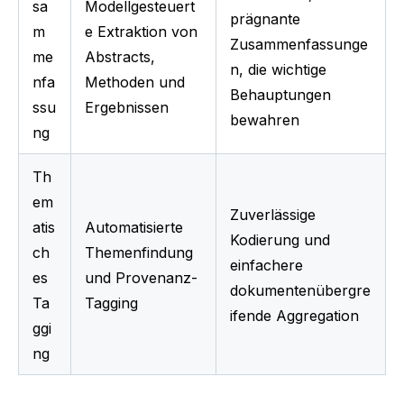
sa
Modellgesteuert
prägnante 
m
e Extraktion von 
Zusammenfassunge
me
Abstracts, 
n, die wichtige 
nfa
Methoden und 
Behauptungen 
ssu
Ergebnissen
bewahren
ng
Th
em
Zuverlässige 
atis
Automatisierte 
Kodierung und 
ch
Themenfindung 
einfachere 
es 
und Provenanz-
dokumentenübergre
Ta
Tagging
ifende Aggregation
ggi
ng