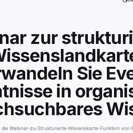
ar zur struktur
issenslandkart
wandeln Sie Ev
tnisse in organis
chsuchbares Wi
 die Webinar-zu-Strukturierte-Wissenskarte-Funktion von