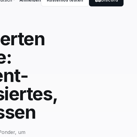
ierten
e:
ent-
iertes,
ssen
 Ponder, um