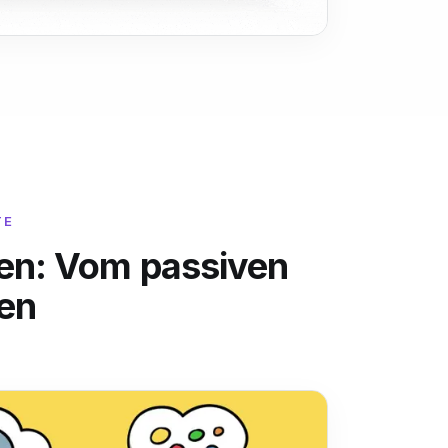
TE
ren: Vom passiven
en