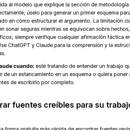
pida al modelo que explique la sección de metodología 
rrectamente; úselo para generar un primer esquema para
do en cómo estructurar el argumento. La limitación cl
n sonar seguras mientras se equivocan sobre hechos, 
ficos; siempre verifique cualquier afirmación fáctica en 
. Use ChatGPT y Claude para la comprensión y la estruc
as.
aude cuando:
 esté tratando de entender un trabajo q
lir de un estancamiento en un esquema o quiera poner a
tes de escribirlo por completo.
ar fuentes creíbles para su trabaj
la forma gratuita más rápida de encontrar fuentes revi