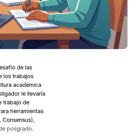
safío de las 
 los trabajos 
itura académica 
gador le llevaría 
 trabajo de 
ara herramientas 
, Consensus), 
 de posgrado
.