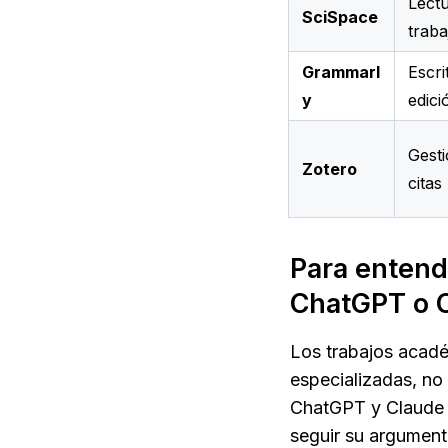
Lect
SciSpace
traba
Grammarl
Escri
y
edici
Gesti
Zotero
citas
Para entende
ChatGPT o 
Los trabajos académ
especializadas, no
ChatGPT y Claude s
seguir su argument