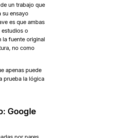
de un trabajo que 
 su ensayo 
ave es que ambas 
estudios o 
la fuente original 
tura, no como 
ue apenas puede 
 prueba la lógica 
o: Google 
sadas por pares 