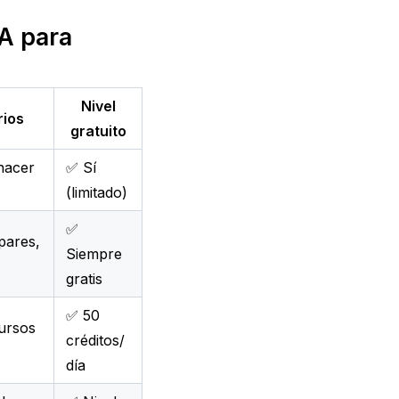
A para 
Nivel
rios
gratuito
 hacer
✅ Sí
(limitado)
✅
pares,
Siempre
gratis
✅ 50
cursos
créditos/
día