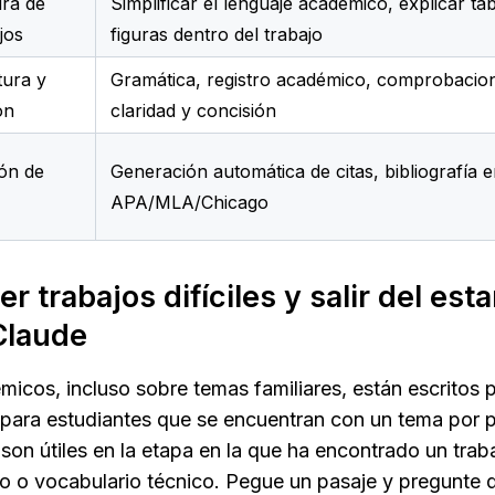
ura de
Simplificar el lenguaje académico, explicar tab
jos
figuras dentro del trabajo
tura y
Gramática, registro académico, comprobacio
ón
claridad y concisión
ón de
Generación automática de citas, bibliografía 
APA/MLA/Chicago
r trabajos difíciles y salir del est
Claude
icos, incluso sobre temas familiares, están escritos p
 para estudiantes que se encuentran con un tema por p
on útiles en la etapa en la que ha encontrado un trab
o o vocabulario técnico. Pegue un pasaje y pregunte qu