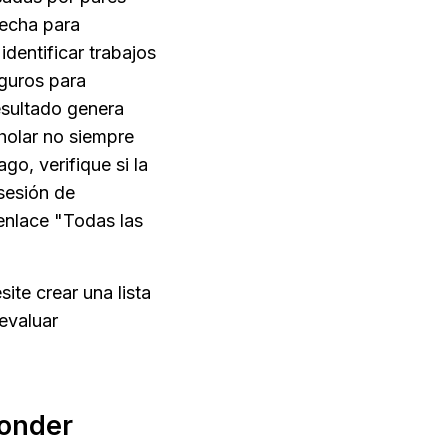
fecha para 
dentificar trabajos 
guros para 
sultado genera 
olar no siempre 
o, verifique si la 
sesión de 
enlace "Todas las 
te crear una lista 
evaluar 
Ponder