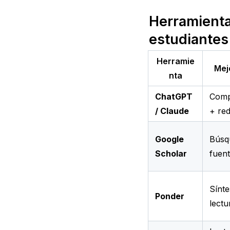
Herramientas
estudiantes 
Herramie
Mej
nta
ChatGPT
Comp
/ Claude
+ re
Google
Búsq
Scholar
fuen
Sínte
Ponder
lectu