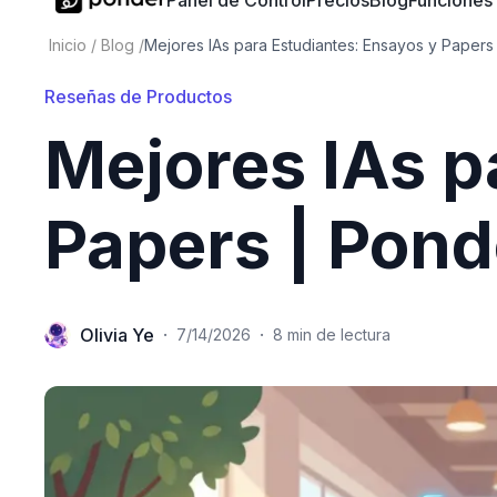
Panel de Control
Precios
Blog
Funciones
Inicio
/
Blog
/
Mejores IAs para Estudiantes: Ensayos y Papers 
Reseñas de Productos
Mejores IAs p
Papers | Pond
Olivia Ye
·
·
7/14/2026
8 min de lectura