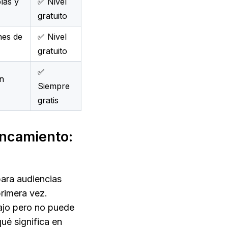
las y
✅ Nivel
gratuito
nes de
✅ Nivel
gratuito
✅
en
Siempre
gratis
ancamiento: 
ara audiencias 
rimera vez. 
ajo pero no puede 
é significa en 