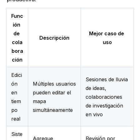
Func
ión 
de 
Mejor caso de 
Descripción
cola
uso
bora
ción
Edici
Sesiones de lluvia 
ón 
Múltiples usuarios 
de ideas, 
en 
pueden editar el 
colaboraciones 
tiem
mapa 
de investigación 
po 
simultáneamente
en vivo
real
Siste
Agregue 
Revisión por 