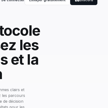
tocole
sez les
s et la
n
mes clairs et
z les parcours
se de décision
ltats pour les