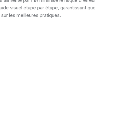
alimenté par l'IA minimise le risque d'erreur
uide visuel étape par étape, garantissant que
sur les meilleures pratiques.