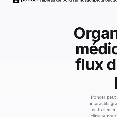
Tableau de bord
Tarification
Blog
Fonctio
Organ
médica
flux d
Ponder peut 
interactifs g
de traitement
clinique pour