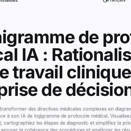
nnalités
igramme de pro
l IA : Rationali
e travail clinique
prise de décisio
transformer des directives médicales complexes en diagram
râce à son IA de logigramme de protocole médical. Visualise
, cartographiez les étapes de diagnostic et simplifiez la pri
 assurer la cohérence des procédures et améliorer les résu