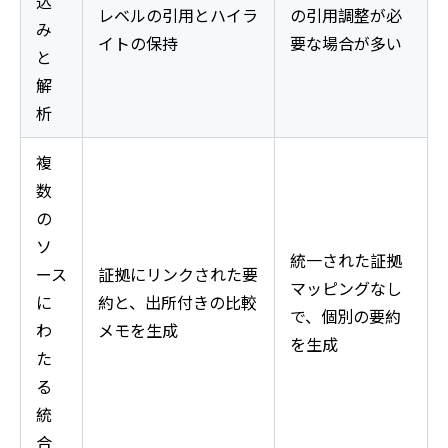
込
レベルの引用とハイラ
の引用調整が必
み
イトの保持
要な場合が多い
と
解
析
複
数
の
ソ
統一された証拠
ース
証拠にリンクされた要
マッピングなし
に
約と、出所付きの比較
で、個別の要約
わ
メモを生成
を生成
た
る
統
合