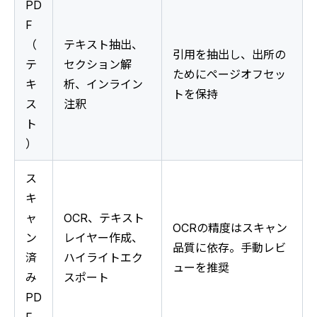
PD
F
（
テキスト抽出、
引用を抽出し、出所の
テ
セクション解
ためにページオフセッ
キ
析、インライン
トを保持
ス
注釈
ト
）
ス
キ
ャ
OCR、テキスト
OCRの精度はスキャン
ン
レイヤー作成、
品質に依存。手動レビ
済
ハイライトエク
ューを推奨
み
スポート
PD