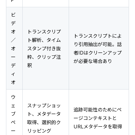
F
ビ
デ
オ
トランスクリプ
トランスクリプトによ
／
ト解析、タイム
り引用抽出が可能。話
オ
スタンプ付き抜
者IDはクリーンアップ
ー
粋、クリップ注
が必要な場合あり
デ
釈
ィ
オ
ウ
ェ
スナップショッ
追跡可能性のためにペ
ブ
ト、メタデータ
ージコンテキストと
ペ
取得、選択的ク
URLメタデータを取得
ー
リッピング