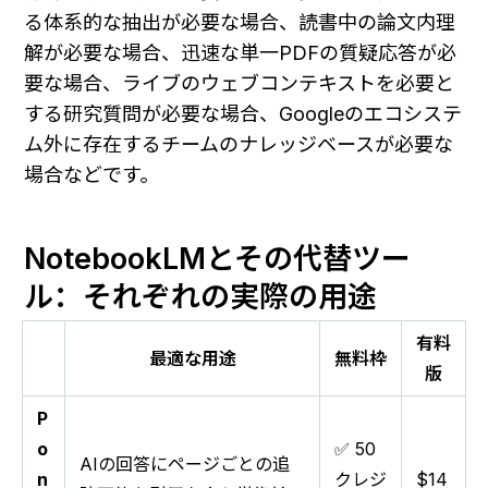
る体系的な抽出が必要な場合、読書中の論文内理
解が必要な場合、迅速な単一PDFの質疑応答が必
要な場合、ライブのウェブコンテキストを必要と
する研究質問が必要な場合、Googleのエコシステ
ム外に存在するチームのナレッジベースが必要な
場合などです。
NotebookLMとその代替ツー
ル：それぞれの実際の用途
有料
最適な用途
無料枠
版
P
o
✅ 50
AIの回答にページごとの追
n
クレジ
$14