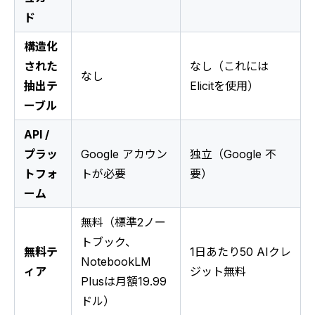
ド
構造化
された
なし（これには
なし
抽出テ
Elicitを使用）
ーブル
API /
プラッ
Google アカウン
独立（Google 不
トフォ
トが必要
要）
ーム
無料（標準2ノー
トブック、
無料テ
1日あたり50 AIクレ
NotebookLM
ィア
ジット無料
Plusは月額19.99
ドル）