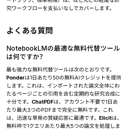
ートブック、標準制限）は、ほとんどの軽度な研
究ワークフローを支払いなしでカバーします。
よくある質問
NotebookLMの最適な無料代替ツール
は何ですか？
最も強力な無料代替ツールは次のとおりです。
Ponder
は1日あたり50の無料AIクレジットを提供
します。これは、インポートされた論文全体にわ
たるページごとの引用を含む定期的な研究合成に
十分です。
ChatPDF
は、アカウント不要で1日あ
たり最大3つのPDFまで完全に無料です。これ
は、迅速な単発の質疑応答に最適です。
Elicit
は、
無料枠で1クエリあたり最大5つの論文を処理しま