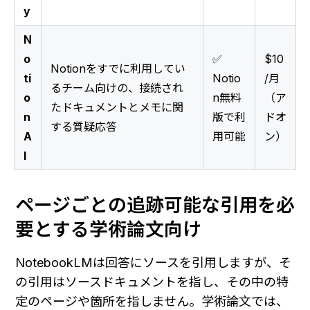
y
N
o
✅
$10
Notionをすでに利用してい
ti
Notio
/月
るチーム向けの、接続され
o
n無料
（ア
たドキュメントとメモに関
n
版で利
ドオ
する質疑応答
A
用可能
ン）
I
ページごとの追跡可能な引用を必
要とする学術論文向け
NotebookLMは回答にソースを引用しますが、そ
の引用はソースドキュメントを指し、その中の特
定のページや箇所を指しません。学術論文では、