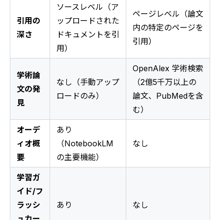
ソースレベル（ア
ページレベル（論文
引用の
ップロードされた
内の特定のページを
深さ
ドキュメントを引
引用）
用）
OpenAlex 学術検索
学術論
なし（手動アップ
（2億5千万以上の
文の発
ロードのみ）
論文、PubMedを含
見
む）
オーデ
あり
ィオ概
（NotebookLM
なし
要
の主要機能）
学習ガ
イド/フ
ラッシ
あり
なし
ュカー