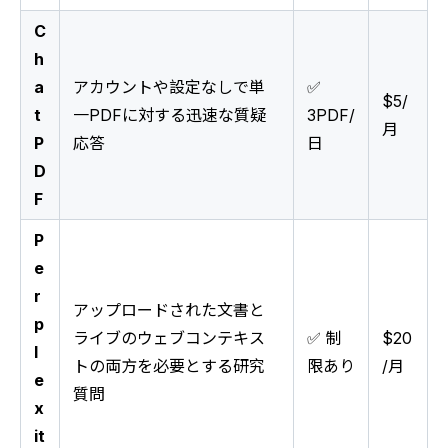
C
h
a
アカウントや設定なしで単
✅
$5/
t
一PDFに対する迅速な質疑
3PDF/
月
P
応答
日
D
F
P
e
r
アップロードされた文書と
p
ライブのウェブコンテキス
✅ 制
$20
l
トの両方を必要とする研究
限あり
/月
e
質問
x
it