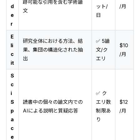
跡可能な引用を含む学術論
d
ット/
/月
文
e
日
r
E
研究全体における方法、結
✅ 5論
li
$10
果、集団の構造化された抽
文/ク
c
/月
出
エリ
it
S
c
i
✅ ク
S
読書中の個々の論文内での
エリ数
$12
p
AIによる説明と質疑応答
制限あ
/月
a
り
c
e