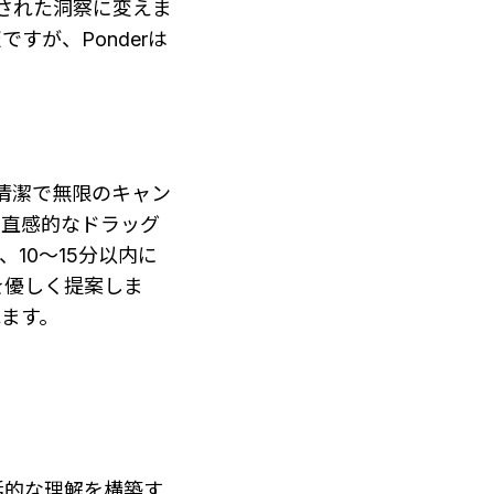
化された洞察に変えま
すが、Ponderは
、清潔で無限のキャン
の直感的なドラッグ
10～15分以内に
を優しく提案しま
ます。
括的な理解を構築す