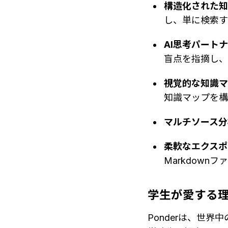
構造化された知
し、単に検索す
AI思考パート
盲点を指摘し
視覚的な知識
知識マップを
マルチソース分
柔軟なエクスポ
Markdown
学生が愛する
Ponderは、世