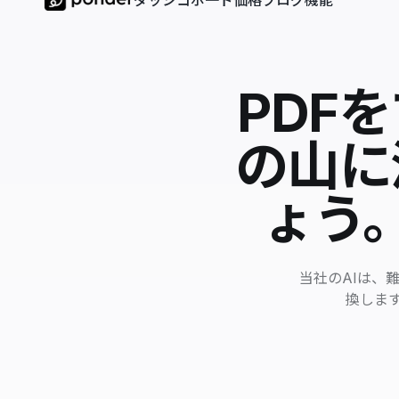
ダッシコボ一ド
価格
ブログ
機能
PDF
の山に
ょう
当社のAIは、
換しま