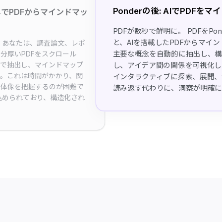
Ponderの後: AIでPDFを
なしでPDFからマインドマッ
PDFが数秒で鮮明に。 PDFをPo
と、AIを搭載したPDFからマイ
。 あなたは、調査論文、レポ
主要な概念を自動的に抽出し、
分厚いPDFをスクロール
動で抽出し、マインドマップ
し、アイデア間の関係を可視化し
。これは時間がかかり、関
インタラクティブに探索、展開、
全体像を把握するのが困難で
読み返す代わりに、洞察が明確に
込められており、構造化され