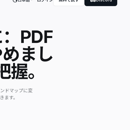
：PDF
やめまし
把握。
インドマップに変
きます。