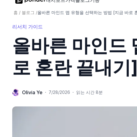
대시보드
가격
블로그
기능
홈
/
블로그
/
올바른 마인드 맵 유형을 선택하는 방법 [지금 바로 
리서치 가이드
올바른 마인드 
로 혼란 끝내기
Olivia Ye
·
·
7/28/2026
읽는 시간 8분