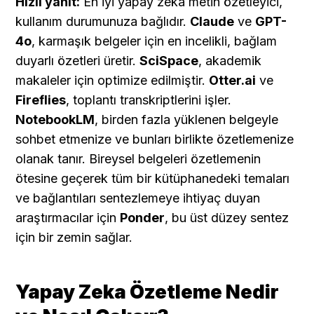
Hızlı yanıt:
 En iyi yapay zeka metin özetleyici, 
kullanım durumunuza bağlıdır. 
Claude
 ve 
GPT-
4o
, karmaşık belgeler için en incelikli, bağlam 
duyarlı özetleri üretir. 
SciSpace
, akademik 
makaleler için optimize edilmiştir. 
Otter.ai
 ve 
Fireflies
, toplantı transkriptlerini işler. 
NotebookLM
, birden fazla yüklenen belgeyle 
sohbet etmenize ve bunları birlikte özetlemenize 
olanak tanır. Bireysel belgeleri özetlemenin 
ötesine geçerek tüm bir kütüphanedeki temaları 
ve bağlantıları sentezlemeye ihtiyaç duyan 
araştırmacılar için 
Ponder
, bu üst düzey sentez 
için bir zemin sağlar.
Yapay Zeka Özetleme Nedir 