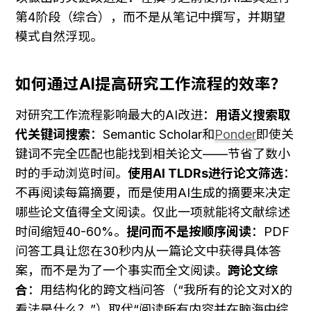
第4阶段（综合），而不是从笔记中撰写，并期望
模式自然浮现。
如何通过AI提高研究工作流程的效率？
对研究工作流程影响最大的AI改进：
用语义搜索取
代关键词搜索
：Semantic Scholar和
Ponder
即使关
键词不完全匹配也能找到相关论文——节省了数小
时的手动浏览时间。
使用AI TLDRs进行论文筛选
：
不再阅读每篇摘要，而是使用AI生成的摘要来决定
哪些论文值得全文阅读。仅此一项就能将文献综述
时间缩短40-60%。
提问而不是按顺序阅读
：PDF
问答工具让您在30秒内从一篇论文中获得具体答
案，而不是为了一个事实而全文阅读。
跨论文综
合
：用结构化的跨文档问答（“我所有的论文对X的
看法是什么？”）取代“阅读所有内容并在脑海中综