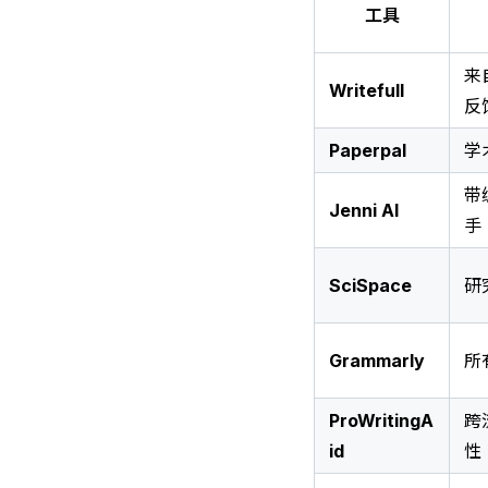
工具
来
Writefull
反
Paperpal
学
带
Jenni AI
手
SciSpace
研
Grammarly
所
ProWritingA
跨
id
性