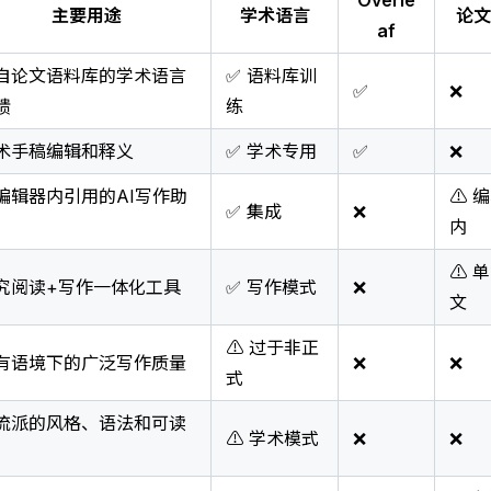
Overle
主要用途
学术语言
论文
af
自论文语料库的学术语言
✅ 语料库训
✅
❌
馈
练
术手稿编辑和释义
✅ 学术专用
✅
❌
编辑器内引用的AI写作助
⚠️ 
✅ 集成
❌
内
⚠️ 
究阅读+写作一体化工具
✅ 写作模式
❌
文
⚠️ 过于非正
有语境下的广泛写作质量
❌
❌
式
流派的风格、语法和可读
⚠️ 学术模式
❌
❌