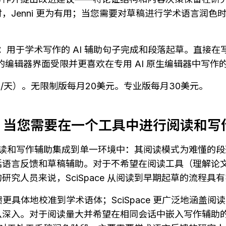
Jenni 更为有用；当您需要对草稿进行学术语言润色时，Wri
l：
用于学术写作的 AI 辅助句子完成和段落起草。直接在
full 的编辑器界面受限并更喜欢在专用 AI 原生编辑器中写
字/天）。无限制版每月20美元。专业版每月30美元。
e — 当您需要在一个工具中进行阅读和写
论文阅读和写作辅助集成到单一环境中：其阅读模式为难懂的段落
括语言反馈和草稿辅助。对于不希望在阅读工具（理解论
研究人员来说，SciSpace 从阅读到早期起草的流程具
的语言反馈更具体地校准到学术语体；SciSpace 更广泛地涵盖
么深入。对于阅读量大并希望在相同会话中嵌入写作辅助