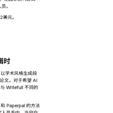
人员。
42美元。
编辑时
句子，以学术风格生成段
文。对于希望 AI 
itefull 不同的
Paperpal 的方法
究人员手中。当空白