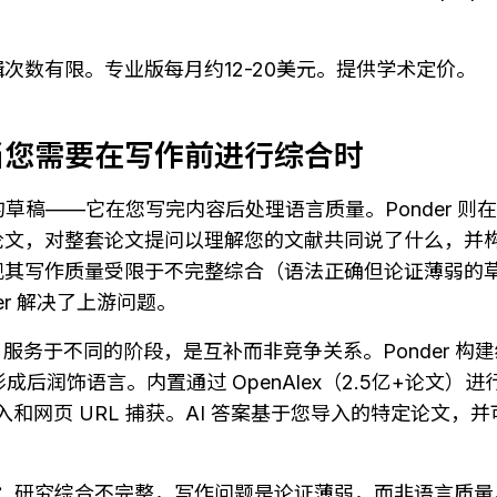
次数有限。专业版每月约12-20美元。提供学术定价。
— 当您需要在写作前进行综合时
作用于您的草稿——它在您写完内容后处理语言质量。Ponder 
论文，对整套论文提问以理解您的文献共同说了什么，并
现其写作质量受限于不完整综合（语法正确但论证薄弱的
er 解决了上游问题。
tefull 服务于不同的阶段，是互补而非竞争关系。Ponder 构建综合
证形成后润饰语言。内置通过 OpenAlex（2.5亿+论文）
 导入和网页 URL 捕获。AI 答案基于您导入的特定论文
l：
研究综合不完整，写作问题是论证薄弱，而非语言质量