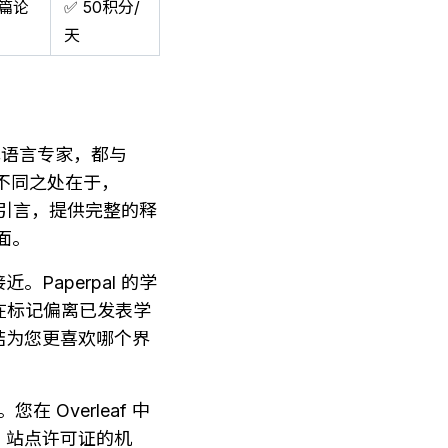
多篇论
✅ 50积分/
天
学术语言专家，都与 
。不同之处在于，
写引言，提供完整的释
面。
aperpal 的学
配在标记偏离已发表学
结为您更喜欢哪个界
Overleaf 中
al 站点许可证的机