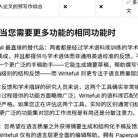
✅ 
入论文的预写作综合
❌
❌
文
l — 当您需要更多功能的相同功能时
Writefull 最直接的替代品：两者都是经过学术语料库训练的
 Word 集成，并且都提供与学术语体而非通用英语校准的反馈
已扩展为一个更广泛的手稿助手——它能生成摘要草稿，帮助撰
别的结构反馈——而 Writefull 则更专注于语言质量层
反馈和学术措辞的研究人员来说，这两个工具确实非常接近。P
程提供的功能方面略微广泛；Writefull 的语料库匹
更严格。如果您正在评估这两个工具，实际的区别通常归
pal 更广泛的功能集对您的工作流程是有用还是分散注意力。
l：
您希望在语言质量之外获得摘要生成和结构化手稿反馈。您在 
itefull 仅有的语言层更全面的编辑帮助。拥有 Paperp