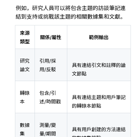
例如，研究人員可以將包含主題的訪談筆記連
結到支持或挑戰該主題的相關數據集和文獻。
來源
關係/屬性
範例輸出
類型
研究
引用/採
具有連結引文和註釋的論
論文
用/反駁
文節點
轉錄
包含/引
具有連結主題和用戶筆記
本
述/時間戳
的轉錄本節點
數據
測量/變
具有用戶創建的方法連結
集
量/期間