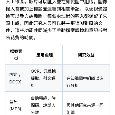
入工作區。影片可以匯入並在知識圖中組織。圖像
輸入會被加上標題並連結到相關筆記，以便視覺證
據可以參與語義圖。每個處理過的輸入都保留了來
源出處，因此研究人員可以將主張追溯到原始文
件，這些功能共同減少了手動檔案轉換和筆記核對
所花費的時間。
檔案類
應用處理
研究效益
型
OCR、元數據
PDF / 
提取、引文解
在知識圖中組織以進
DOCX
析
行分析
自動轉錄、時
音訊 
間碼、說話人
與其他研究來源一同
(MP3)
分離
組織