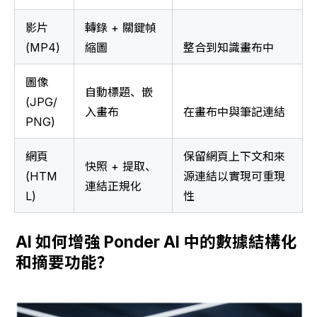
影片 
轉錄 + 關鍵幀
(MP4)
縮圖
整合到知識畫布中
圖像 
自動標題、嵌
(JPG/
入畫布
在畫布中與筆記連結
PNG)
網頁 
保留網頁上下文和來
快照 + 提取、
(HTM
源連結以實現可重現
連結正規化
L)
性
AI 如何增強 Ponder AI 中的數據結構化
和摘要功能？