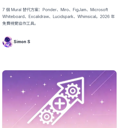
7 個 Mural 替代方案：Ponder、Miro、FigJam、Microsoft
Whiteboard、Excalidraw、Lucidspark、Whimsical。2026 年
免費視覺協作工具。
Simon S