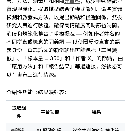
念、方法、測量）和相關
元資料
，減少手動標記並
實現規模化。提取模型結合了模式識別、命名實體
檢測和啟發式方法，以提出節點和候選關係，然後
研究人員進行驗證，確保高精確度同時節省時間。
消歧和規範化整合了重複提及 — 例如作者姓名的
不同拼寫或概念的同義詞 — 以便圖反映真實的語
義身份。單篇論文的範例輸出可能包括「工具變
數」、「樣本量 = 350」和「作者 X」的節點，由
「應用方法」和「報告結果」等邊連接，然後您可
以在畫布上進行精煉。
介紹性功能→結果映射表：
提取組
平台功能
結果
件
實體識
AI 驅動的提
從文本創建的結構化節