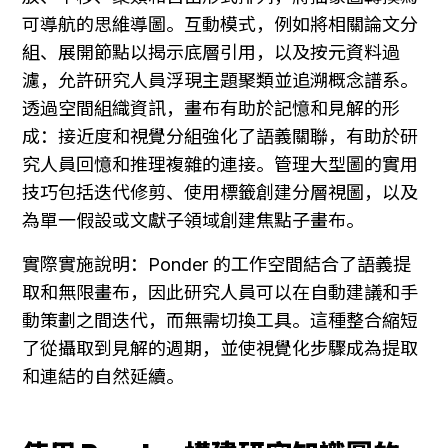
可導航的思維導圖。互動模式，例如將相關論文分
組、展開節點以揭示底層引用，以及按元資料過
濾，允許研究人員浮現主題聚類並追溯概念譜系。
透過空間組織資訊，畫布有助於記憶和見解的形
成：接近度和視覺分組強化了語義關聯，有助於研
究人員回憶和推理複雜的連接。管理大型圖的實用
技巧包括迭代修剪、使用標籤創建分層視圖，以及
為單一假設或文獻子領域創建焦點子畫布。
實際實施說明：Ponder 的工作空間結合了語義提
取和無限畫布，因此研究人員可以在自動建議和手
動策劃之間迭代，而無需切換工具。這種整合縮短
了從攝取到見解的週期，並使視覺化步驟成為提取
和連結的自然延續。