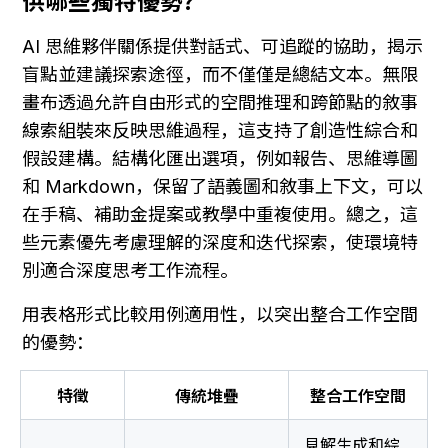
供哪些獨特優勢？
AI 思維夥伴關係提供對話式、可追蹤的協助，揭示
盲點並建議探索途徑，而不僅僅是總結文本。無限
畫布透過允許自由形式的空間推理和跨節點的敘事
線索組裝來反映思維過程，這支持了創造性綜合和
假設建構。結構化匯出選項，例如報告、思維導圖
和 Markdown，保留了語義圖和敘事上下文，可以
在手稿、補助金提案或教學中重複使用。總之，這
些元素優先考慮理解的深度和迭代探索，使環境特
別適合深度思考工作流程。
用表格形式比較用例適用性，以突出整合工作空間
的優勢：
特徵
傳統堆疊
整合工作空間
見解生成和綜