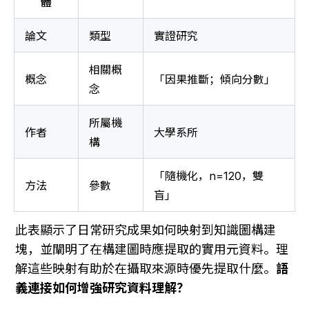
體
論文
類型
實證研究
相關概
概念
「因果推斷；傾向分數」
念
所屬機
作者
大學系所
構
「隨機化，n=120，雙
方法
參數
盲」
此表顯示了日常研究成果如何映射到知識圖構建
塊，並闡明了在構建圖時應提取的實用元資料。理
解這些映射有助於在攝取來源時優先提取什麼。
語
義連接如何增強研究資料理解？