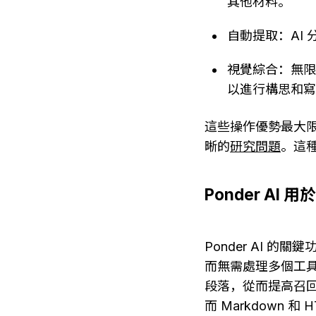
其他材料。
自動提取：AI
視覺綜合：無
以進行構思和
這些操作優勢最大
晰的
研究問題
。這
Ponder A
Ponder AI
而無需處理多個工
段落，從而提高召
而 Markdown