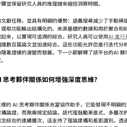
步驟並保留研究人員的推理鏈來縮短洞察時間。
獻任務，並具有明顯的優勢：語義搜尋減少了手動掃描，Pond
，提取功能輸出結構化的、來源基礎的數據和用於聚合和
繫起來，以實現可追溯的綜合。研究人員可以使用
AI 進
組織數百篇論文並加速綜合。這些功能允許您進行迭代分
隨著證據的演變而發展。下一小節解釋了該平台的AI 夥
它。
 的 AI 思考夥伴關係如何增強深度思維？
gent 這樣的 AI 思考夥伴關係充當協作助手，它能發現不明
建構論證，而無需規定結論。該代理鼓勵漸進式、多層次
概念綜合的連續層次，這支持了理論建構和差距識別。透