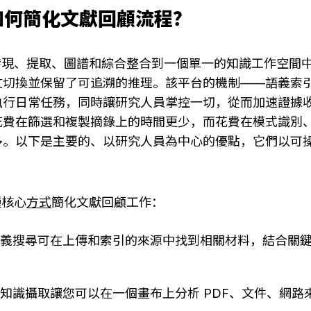
AI 如何簡化文獻回顧流程？
 透過將發現、提取、圖譜和綜合整合到一個單一的知識工作空
切換並保留了可追溯的推理。該平台的機制——語義索引、
執行日常任務，同時讓研究人員掌控一切，從而加速證據
花費在篩選和複製摘錄上的時間更少，而花費在模式識別
多。以下是主要的、以研究人員為中心的優點，它們以可
四種核心
方式
簡化文獻回顧工作：
語義搜尋可在上傳和索引的來源中找到相關材料，結合關
知識攝取讓您可以在一個畫布上分析 PDF、文件、網路