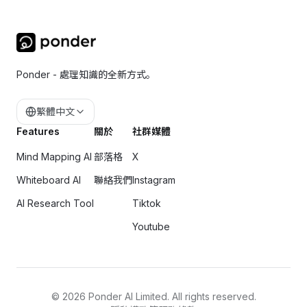
Ponder - 處理知識的全新方式。
繁體中文
Features
關於
社群媒體
Mind Mapping AI
部落格
X
Whiteboard AI
聯絡我們
Instagram
AI Research Tool
Tiktok
Youtube
©
2026
Ponder AI Limited. All rights reserved.